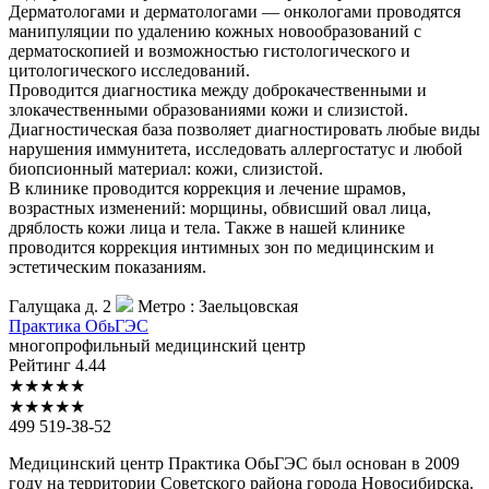
Дерматологами и дерматологами — онкологами проводятся
манипуляции по удалению кожных новообразований с
дерматоскопией и возможностью гистологического и
цитологического исследований.
Проводится диагностика между доброкачественными и
злокачественными образованиями кожи и слизистой.
Диагностическая база позволяет диагностировать любые виды
нарушения иммунитета, исследовать аллергостатус и любой
биопсионный материал: кожи, слизистой.
В клинике проводится коррекция и лечение шрамов,
возрастных изменений: морщины, обвисший овал лица,
дряблость кожи лица и тела. Также в нашей клинике
проводится коррекция интимных зон по медицинским и
эстетическим показаниям.
Галущака д. 2
Метро :
Заельцовская
Практика
ОбьГЭС
многопрофильный медицинский центр
Рейтинг
4.44
★
★
★
★
★
★
★
★
★
★
499 519-38-52
Медицинский центр Практика ОбьГЭС был основан в 2009
году на территории Советского района города Новосибирска.