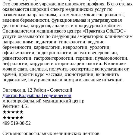
Это современное учреждение широкого профиля. В его стенах
оказываются широкий спектр медицинских услуг по
различным направлениям, в том числе узкие специалисты,
ведение беременности, функциональная и ультразвуковая
диагностика, хирургия, анализы и процедурный кабинет.
Специалистами медицинского центра «Практика ОбьГЭС»
услуги оказываются по следующим амбулаторно-клиническим
направлениям: педиатрии, гинекологии, ведение
беременности, кардиологии, неврологии, урологии,
офтальмологии, эндокринологии, дерматовенерологии,
ревматологии, гастроэнтерологии, терапии, пульмонологии,
нефрологии, хирургии и оториноларингологии. В клинике
можно сдать анализы, получить экспертные консультации от
врачей, пройти курс массажа, озонотерапии, выполнить
подкожные, внутривенные и внутримышечные инъекции.
Энгельса д. 12
Район - Советский
Доктор
Колумб на Геодезической
многопрофильный медицинский центр
Рейтинг
4.51
★
★
★
★
★
★
★
★
★
★
499 519-38-52
Сеть многопрофильных медицинских центров