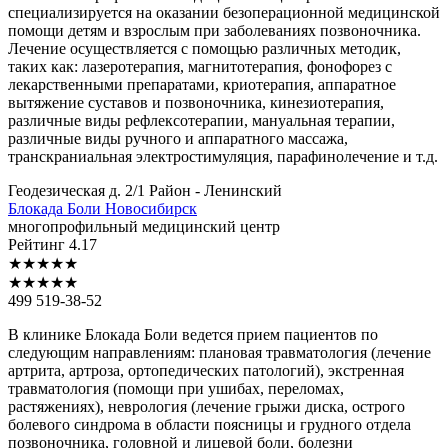
специализируется на оказании безоперационной медицинской
помощи детям и взрослым при заболеваниях позвоночника.
Лечение осуществляется с помощью различных методик,
таких как: лазеротерапия, магнитотерапия, фонофорез с
лекарственными препаратами, криотерапия, аппаратное
вытяжение суставов и позвоночника, кинезиотерапия,
различные виды рефлексотерапии, мануальная терапии,
различные виды ручного и аппаратного массажа,
транскраниальная электростимуляция, парафинолечение и т.д.
Геодезическая д. 2/1
Район - Ленинский
Блокада
Боли Новосибирск
многопрофильный медицинский центр
Рейтинг
4.17
★
★
★
★
★
★
★
★
★
★
499 519-38-52
В клинике Блокада Боли ведется прием пациентов по
следующим направлениям: плановая травматология (лечение
артрита, артроза, ортопедических патологий), экстренная
травматология (помощи при ушибах, переломах,
растяжениях), неврология (лечение грыжи диска, острого
болевого синдрома в области поясницы и грудного отдела
позвоночника, головной и лицевой боли, болезни