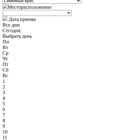
Месторасположение
Дата приема
Все дни
Сегодня
Выбрать день
Пн
Вт
Ср
Чт
Пт
Сб
Вс
1
2
3
4
5
6
7
8
9
10
11