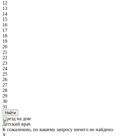
12
13
14
15
16
17
18
19
20
21
22
23
24
25
26
27
28
29
30
31
Найти
Выезд на дом
Детский врач
К сожалению, по вашему запросу ничего не найдено.
X