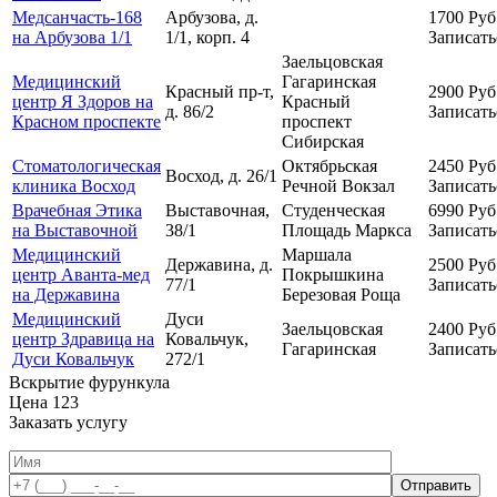
Медсанчасть-168
Арбузова, д.
1700
Руб
на Арбузова 1/1
1/1, корп. 4
Записать
Заельцовская
Медицинский
Гагаринская
Красный пр-т,
2900
Руб
центр Я Здоров на
Красный
д. 86/2
Записать
Красном проспекте
проспект
Сибирская
Стоматологическая
Октябрьская
2450
Руб
Восход, д. 26/1
клиника Восход
Речной Вокзал
Записать
Врачебная Этика
Выставочная,
Студенческая
6990
Руб
на Выставочной
38/1
Площадь Маркса
Записать
Медицинский
Маршала
Державина, д.
2500
Руб
центр Аванта-мед
Покрышкина
77/1
Записать
на Державина
Березовая Роща
Медицинский
Дуси
Заельцовская
2400
Руб
центр Здравица на
Ковальчук,
Гагаринская
Записать
Дуси Ковальчук
272/1
Вскрытие фурункула
Цена
123
Заказать услугу