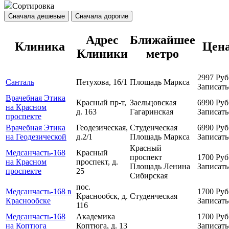
Сортировка
Сначала дешевые
Сначала дорогие
Адрес
Ближайшее
Клиника
Цен
Клиники
метро
2997
Руб
Санталь
Петухова, 16/1
Площадь Маркса
Записать
Врачебная Этика
Красный пр-т,
Заельцовская
6990
Руб
на Красном
д. 163
Гагаринская
Записать
проспекте
Врачебная Этика
Геодезическая,
Студенческая
6990
Руб
на Геодезической
д.2/1
Площадь Маркса
Записать
Красный
Медсанчасть-168
Красный
проспект
1700
Руб
на Красном
проспект, д.
Площадь Ленина
Записать
проспекте
25
Сибирская
пос.
Медсанчасть-168 в
1700
Руб
Краснообск, д.
Студенческая
Краснообске
Записать
116
Медсанчасть-168
Академика
1700
Руб
на Коптюга
Коптюга, д. 13
Записать