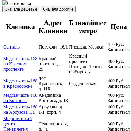
Сортировка
Сначала дешевые
Сначала дорогие
Адрес
Ближайшее
Клиника
Цена
Клиники
метро
410
Руб.
Санталь
Петухова, 16/1
Площадь Маркса
Записаться
Красный
Медсанчасть-168
Красный
проспект
400
Руб.
на Красном
проспект, д.
Площадь Ленина
Записаться
проспекте
25
Сибирская
пос.
Медсанчасть-168
400
Руб.
Краснообск,
Студенческая
в Краснообске
Записаться
д. 116
Медсанчасть-168
Академика
400
Руб.
на Коптюга
Коптюга, д. 13
Записаться
Медсанчасть-168
Арбузова, д.
400
Руб.
на Арбузова 1/1
1/1, корп. 4
Записаться
Медицинский
центр
Селенгинская,
300
Руб.
Привилегия
д. 4а
Записаться