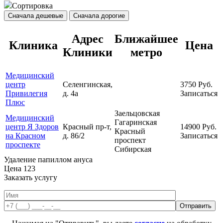
Сортировка
Сначала дешевые
Сначала дорогие
Адрес
Ближайшее
Клиника
Цена
Клиники
метро
Медицинский
центр
Селенгинская,
3750
Руб.
Привилегия
д. 4а
Записаться
Плюс
Заельцовская
Медицинский
Гагаринская
центр Я Здоров
Красный пр-т,
14900
Руб.
Красный
на Красном
д. 86/2
Записаться
проспект
проспекте
Сибирская
Удаление папиллом ануса
Цена
123
Заказать услугу