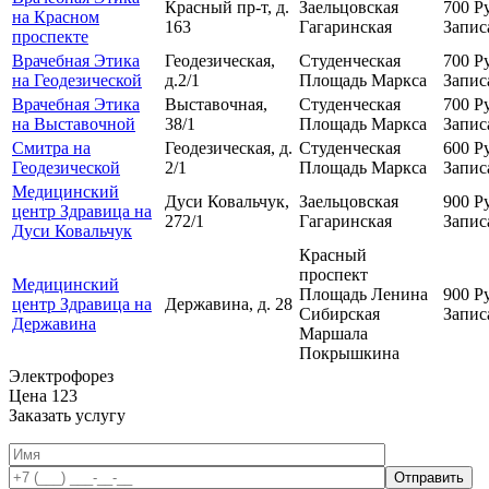
Красный пр-т, д.
Заельцовская
700
Р
на Красном
163
Гагаринская
Запис
проспекте
Врачебная Этика
Геодезическая,
Студенческая
700
Р
на Геодезической
д.2/1
Площадь Маркса
Запис
Врачебная Этика
Выставочная,
Студенческая
700
Р
на Выставочной
38/1
Площадь Маркса
Запис
Смитра на
Геодезическая, д.
Студенческая
600
Р
Геодезической
2/1
Площадь Маркса
Запис
Медицинский
Дуси Ковальчук,
Заельцовская
900
Р
центр Здравица на
272/1
Гагаринская
Запис
Дуси Ковальчук
Красный
проспект
Медицинский
Площадь Ленина
900
Р
центр Здравица на
Державина, д. 28
Сибирская
Запис
Державина
Маршала
Покрышкина
Электрофорез
Цена
123
Заказать услугу