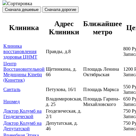
Сортировка
Сначала дешевые
Сначала дорогие
Адрес
Ближайшее
Клиника
Це
Клиники
метро
Клиника
800
Р
восстановления
Правды, д.8
Запис
здоровья ЦНМТ
Центр
Восстановительной
Щетинкина, д.
Площадь Ленина
1200
Медицины Kinetiq
66
Октябрьская
Запис
(Кинетик)
550
Р
Санталь
Петухова, 16/1
Площадь Маркса
Запис
Владимировская,
Площадь Гарина-
650
Р
Ниомед
д. 25
Михайловского
Запис
Доктор Колумб на
Геодезическая, д.
750
Р
Геодезической
2/1
Запис
Доктор Колумб на
Депутатская, д.
750
Р
Депутатской
46
Запис
Врачебная Этика