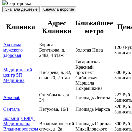
Сортировка
Сначала дешевые
Сначала дорогие
Адрес
Ближайшее
Клиника
Цен
Клиники
метро
Аксиома
Бориса
1200
Руб
мужского
Богаткова, д.
Золотая Нива
Записать
здоровья
248а, 4 этаж
Гагаринская
Красный
Медицинский
Писарева, д. 32,
проспект
600
Руб.
центр 5П
офис 20, 2 этаж
Сибирская
Записать
Медицина
Маршала
Покрышкина
Октябрьская, д.
222
Руб.
Аэролаб
Площадь Ленина
34
Записать
320
Руб.
Санталь
Петухова, 16/1
Площадь Маркса
Записать
Больница РЖД-
Медицина на
Владимировский
Площадь Гарина-
300
Руб.
Владимировском
спуск, д. 2а
Михайловского
Записать