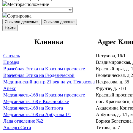
Месторасположение
Сортировка
Сначала дешевые
Сначала дорогие
Найти
Клиника
Адрес Кли
Санталь
Петухова, 16/1
Ниомед
Владимировская, 
Врачебная Этика на Красном проспекте
Красный пр-т, д. 
Врачебная Этика на Геодезической
Геодезическая, д.2
Медицинский центр 21 век на ул. Некрасова
Некрасова, д. 35
Апекс
Фрунзе, д. 71/1
Медсанчасть-168 на Красном проспекте
Красный проспект,
Медсанчасть-168 в Краснообске
пос. Краснообск, 
Медсанчасть-168 на Коптюга
Академика Коптюг
Медсанчасть-168 на Арбузова 1/1
Арбузова, д. 1/1, к
Лада отделение №2
Бориса Богаткова,
АллергоСити
Титова, д. 7