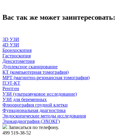
Вас так же может заинтересовать:
3D УЗИ
4D УЗИ
Бронхоскопия
Гастроскопия
Денситометрия
Дуплексное сканирование
КТ (компьютерная томография)
МРТ (магнитно-резонансная томография)
ПЭТ-КТ
Рентген
УЗИ (ультразвуковое исследование)
УЗИ для беременных
Флюорография грудной клетки
Функциональная диагностика
Эндоскопические методы исследования
Эхокардиография (ЭХОКГ)
Записаться по телефону.
499 519-38-52