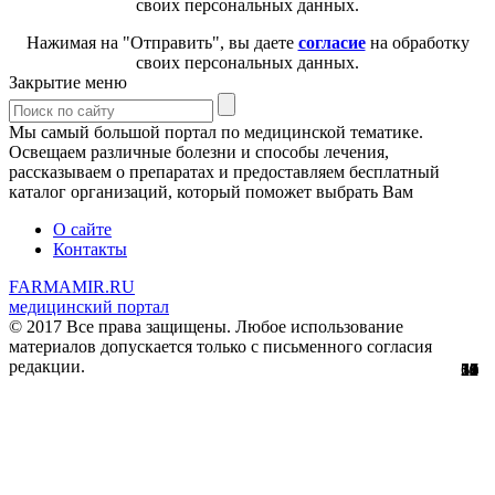
своих персональных данных.
Нажимая на "Отправить", вы даете
согласие
на обработку
своих персональных данных.
Закрытие меню
Мы самый большой портал по медицинской тематике.
Освещаем различные болезни и способы лечения,
рассказываем о препаратах и предоставляем бесплатный
каталог организаций, который поможет выбрать Вам
О сайте
Контакты
FARMAMIR.RU
медицинский портал
© 2017 Все права защищены. Любое использование
материалов допускается только с письменного согласия
редакции.
13
51
56
29
61
12
32
11
4
0
0
2
0
3
7
8