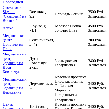
Новогодней
Стоматология
Skydent
Военная, д.
3500
Руб.
Площадь Ленина
(Скайдент) на
9/2
Записаться
Военной
Фрунзе, д.
Березовая Роща
4500
Руб.
Апекс
71/1
Золотая Нива
Записаться
Медицинский
центр
Селенгинская,
700
Руб.
Привилегия
д. 4а
Записаться
Плюс
Медицинский
центр
Дуси
Заельцовская
3400
Руб.
Здравица на
Ковальчук,
Гагаринская
Записаться
Дуси
272/1
Ковальчук
Красный проспект
Медицинский
Площадь Ленина
центр
Державина, д.
3400
Руб.
Сибирская
Здравица на
28
Записаться
Маршала
Державина
Покрышкина
Гагаринская
Центр
Красный проспект
1905 года, д.
3400
Руб.
Здравица на
Площадь Гарина-