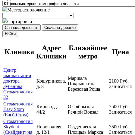
Месторасположение
Сортировка
Сначала дешевые
Сначала дорогие
Найти
Адрес
Ближайшее
Клиника
Цена
Клиники
метро
Центр
имплантации
Маршала
доктора
Кошурникова,
2100
Руб.
Покрышкина
Зубанова
д. 8
Записаться
Березовая Роща
Стоматология
32
Стоматология
Кирова, д.
Октябрьская
7500
Руб.
Easy Stom
44/2
Речной Вокзал
Записаться
(Еасй Стом)
Стоматология
Skydent
Новогодняя,
Студенческая
3500
Руб.
(Скайдент) на
д. 12/1
Площадь Маркса
Записаться