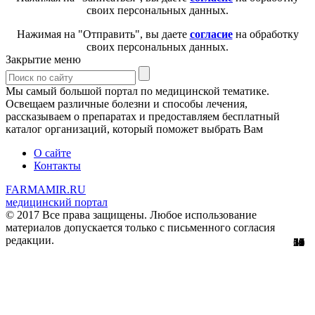
своих персональных данных.
Нажимая на "Отправить", вы даете
согласие
на обработку
своих персональных данных.
Закрытие меню
Мы самый большой портал по медицинской тематике.
Освещаем различные болезни и способы лечения,
рассказываем о препаратах и предоставляем бесплатный
каталог организаций, который поможет выбрать Вам
О сайте
Контакты
FARMAMIR.RU
медицинский портал
© 2017 Все права защищены. Любое использование
материалов допускается только с письменного согласия
редакции.
13
51
56
29
61
12
32
11
4
0
0
2
0
3
7
8