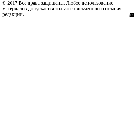
© 2017 Все права защищены. Любое использование
материалов допускается только с письменного согласия
редакции.
13
51
56
29
61
12
32
11
4
0
0
2
0
3
7
8