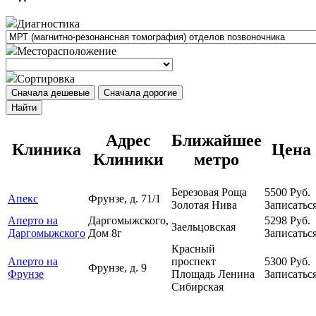
Диагностика
Месторасположение
Сортировка
Сначала дешевые
Сначала дорогие
Найти
Адрес
Ближайшее
Клиника
Цена
Клиники
метро
Березовая Роща
5500
Руб.
Апекс
Фрунзе, д. 71/1
Золотая Нива
Записатьс
Аперто на
Даргомыжского,
5298
Руб.
Заельцовская
Даргомыжского
Дом 8г
Записатьс
Красный
Аперто на
проспект
5300
Руб.
Фрунзе, д. 9
Фрунзе
Площадь Ленина
Записатьс
Сибирская