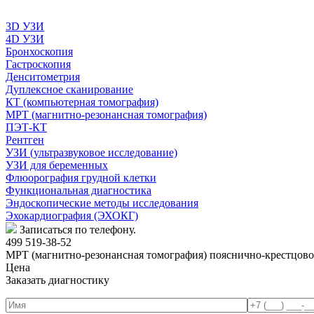
3D УЗИ
4D УЗИ
Бронхоскопия
Гастроскопия
Денситометрия
Дуплексное сканирование
КТ (компьютерная томография)
МРТ (магнитно-резонансная томография)
ПЭТ-КТ
Рентген
УЗИ (ультразвуковое исследование)
УЗИ для беременных
Флюорография грудной клетки
Функциональная диагностика
Эндоскопические методы исследования
Эхокардиография (ЭХОКГ)
Записаться по телефону.
499 519-38-52
МРТ (магнитно-резонансная томография) пояснично-крестцово
Цена
Заказать диагностику