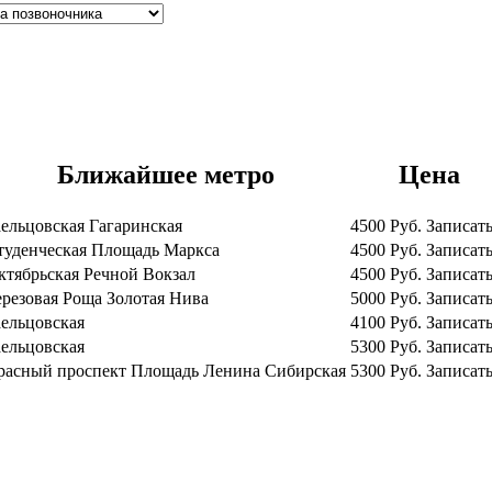
Ближайшее метро
Цена
аельцовская
Гагаринская
4500
Руб.
Записать
туденческая
Площадь Маркса
4500
Руб.
Записать
ктябрьская
Речной Вокзал
4500
Руб.
Записать
ерезовая Роща
Золотая Нива
5000
Руб.
Записать
аельцовская
4100
Руб.
Записать
аельцовская
5300
Руб.
Записать
расный проспект
Площадь Ленина
Сибирская
5300
Руб.
Записать