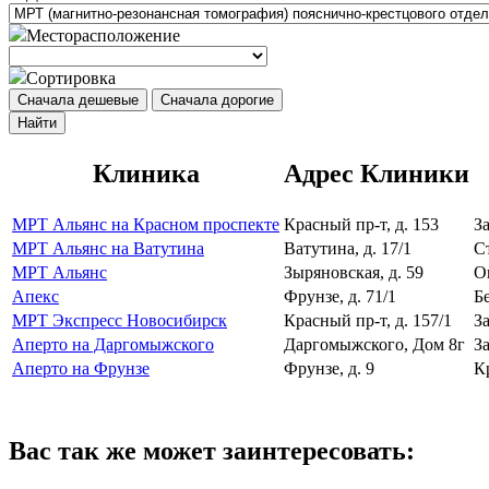
Месторасположение
Сортировка
Сначала дешевые
Сначала дорогие
Найти
Клиника
Адрес Клиники
МРТ Альянс на Красном проспекте
Красный пр-т, д. 153
З
МРТ Альянс на Ватутина
Ватутина, д. 17/1
С
МРТ Альянс
Зыряновская, д. 59
О
Апекс
Фрунзе, д. 71/1
Б
МРТ Экспресс Новосибирск
Красный пр-т, д. 157/1
З
Аперто на Даргомыжского
Даргомыжского, Дом 8г
З
Аперто на Фрунзе
Фрунзе, д. 9
К
Вас так же может заинтересовать: