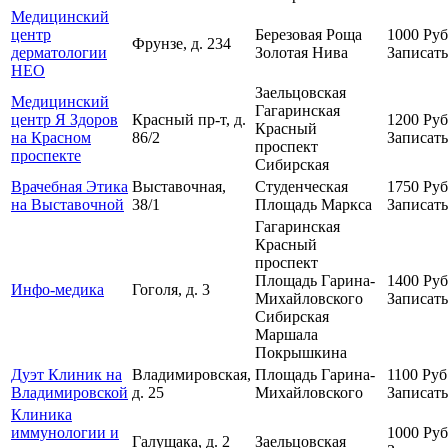
Медицинский
центр
Березовая Роща
1000
Руб
Фрунзе, д. 234
дерматологии
Золотая Нива
Записать
НЕО
Заельцовская
Медицинский
Гагаринская
центр Я Здоров
Красный пр-т, д.
1200
Руб
Красный
на Красном
86/2
Записать
проспект
проспекте
Сибирская
Врачебная Этика
Выставочная,
Студенческая
1750
Руб
на Выставочной
38/1
Площадь Маркса
Записать
Гагаринская
Красный
проспект
Площадь Гарина-
1400
Руб
Инфо-медика
Гоголя, д. 3
Михайловского
Записать
Сибирская
Маршала
Покрышкина
Дуэт Клиник на
Владимировская,
Площадь Гарина-
1100
Руб
Владимировской
д. 25
Михайловского
Записать
Клиника
иммунологии и
1000
Руб
Галущака, д. 2
Заельцовская