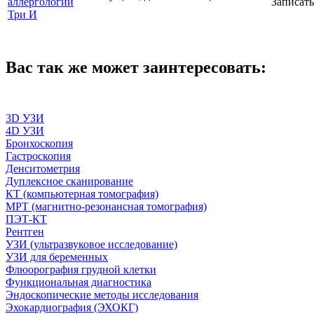
аллергологии
Записать
Три И
Вас так же может заинтересовать:
3D УЗИ
4D УЗИ
Бронхоскопия
Гастроскопия
Денситометрия
Дуплексное сканирование
КТ (компьютерная томография)
МРТ (магнитно-резонансная томография)
ПЭТ-КТ
Рентген
УЗИ (ультразвуковое исследование)
УЗИ для беременных
Флюорография грудной клетки
Функциональная диагностика
Эндоскопические методы исследования
Эхокардиография (ЭХОКГ)