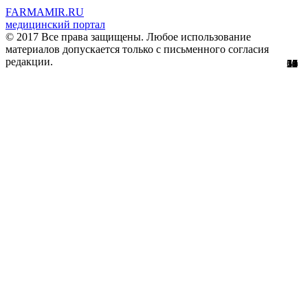
FARMAMIR.RU
медицинский портал
© 2017 Все права защищены. Любое использование
материалов допускается только с письменного согласия
редакции.
13
51
56
29
61
12
32
11
4
0
0
2
0
3
7
8