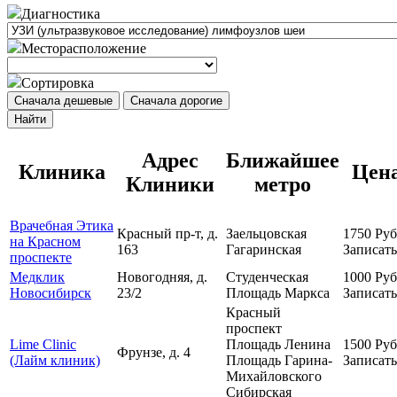
Диагностика
Месторасположение
Сортировка
Сначала дешевые
Сначала дорогие
Найти
Адрес
Ближайшее
Клиника
Цен
Клиники
метро
Врачебная Этика
Красный пр-т, д.
Заельцовская
1750
Руб
на Красном
163
Гагаринская
Записать
проспекте
Медклик
Новогодняя, д.
Студенческая
1000
Руб
Новосибирск
23/2
Площадь Маркса
Записать
Красный
проспект
Lime Clinic
Площадь Ленина
1500
Руб
Фрунзе, д. 4
(Лайм клиник)
Площадь Гарина-
Записать
Михайловского
Сибирская