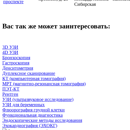
проспекте
Сибирская
Вас так же может заинтересовать:
3D УЗИ
4D УЗИ
Бронхоскопия
Гастроскопия
Денситометрия
Дуплексное сканирование
КТ (компьютерная томография)
МРТ (магнитно-резонансная томография)
ПЭТ-КТ
Рентген
УЗИ (ультразвуковое исследование)
УЗИ для беременных
Флюорография грудной клетки
Функциональная диагностика
Эндоскопические методы исследования
Эхокардиография (ЭХОКГ)