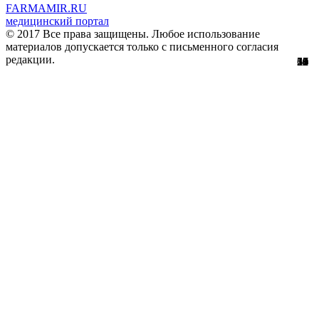
FARMAMIR.RU
медицинский портал
© 2017 Все права защищены. Любое использование
материалов допускается только с письменного согласия
редакции.
13
51
56
29
61
12
32
11
4
0
0
2
0
3
7
8