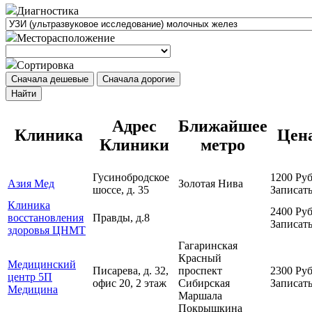
Диагностика
Месторасположение
Сортировка
Сначала дешевые
Сначала дорогие
Найти
Адрес
Ближайшее
Клиника
Цен
Клиники
метро
Гусинобродское
1200
Руб
Азия Мед
Золотая Нива
шоссе, д. 35
Записать
Клиника
2400
Руб
восстановления
Правды, д.8
Записать
здоровья ЦНМТ
Гагаринская
Красный
Медицинский
Писарева, д. 32,
проспект
2300
Руб
центр 5П
офис 20, 2 этаж
Сибирская
Записать
Медицина
Маршала
Покрышкина