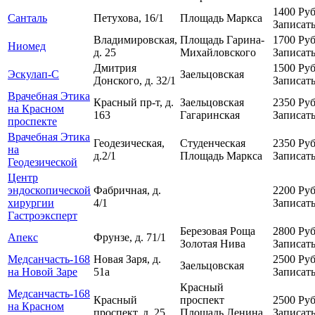
1400
Руб
Санталь
Петухова, 16/1
Площадь Маркса
Записать
Владимировская,
Площадь Гарина-
1700
Руб
Ниомед
д. 25
Михайловского
Записать
Дмитрия
1500
Руб
Эскулап-С
Заельцовская
Донского, д. 32/1
Записать
Врачебная Этика
Красный пр-т, д.
Заельцовская
2350
Руб
на Красном
163
Гагаринская
Записать
проспекте
Врачебная Этика
Геодезическая,
Студенческая
2350
Руб
на
д.2/1
Площадь Маркса
Записать
Геодезической
Центр
эндоскопической
Фабричная, д.
2200
Руб
хирургии
4/1
Записать
Гастроэксперт
Березовая Роща
2800
Руб
Апекс
Фрунзе, д. 71/1
Золотая Нива
Записать
Медсанчасть-168
Новая Заря, д.
2500
Руб
Заельцовская
на Новой Заре
51а
Записать
Красный
Медсанчасть-168
Красный
проспект
2500
Руб
на Красном
проспект, д. 25
Площадь Ленина
Записать