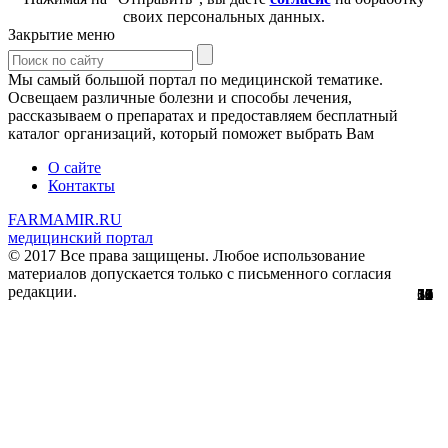
своих персональных данных.
Закрытие меню
Мы самый большой портал по медицинской тематике.
Освещаем различные болезни и способы лечения,
рассказываем о препаратах и предоставляем бесплатный
каталог организаций, который поможет выбрать Вам
О сайте
Контакты
FARMAMIR.RU
медицинский портал
© 2017 Все права защищены. Любое использование
материалов допускается только с письменного согласия
редакции.
13
51
56
29
61
12
32
11
4
0
0
2
0
3
7
8