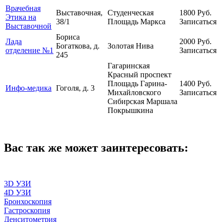
Врачебная
Выставочная,
Студенческая
1800
Руб.
Этика на
38/1
Площадь Маркса
Записаться
Выставочной
Бориса
Лада
2000
Руб.
Богаткова, д.
Золотая Нива
отделение №1
Записаться
245
Гагаринская
Красный проспект
Площадь Гарина-
1400
Руб.
Инфо-медика
Гоголя, д. 3
Михайловского
Записаться
Сибирская
Маршала
Покрышкина
Вас так же может заинтересовать:
3D УЗИ
4D УЗИ
Бронхоскопия
Гастроскопия
Денситометрия