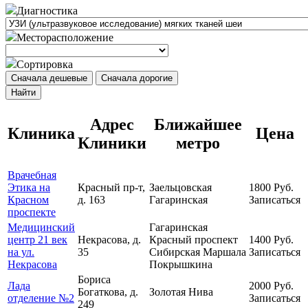
Диагностика
Месторасположение
Сортировка
Сначала дешевые
Сначала дорогие
Найти
Адрес
Ближайшее
Клиника
Цена
Клиники
метро
Врачебная
Этика на
Красный пр-т,
Заельцовская
1800
Руб.
Красном
д. 163
Гагаринская
Записаться
проспекте
Медицинский
Гагаринская
центр 21 век
Некрасова, д.
Красный проспект
1400
Руб.
на ул.
35
Сибирская
Маршала
Записаться
Некрасова
Покрышкина
Бориса
Лада
2000
Руб.
Богаткова, д.
Золотая Нива
отделение №2
Записаться
249