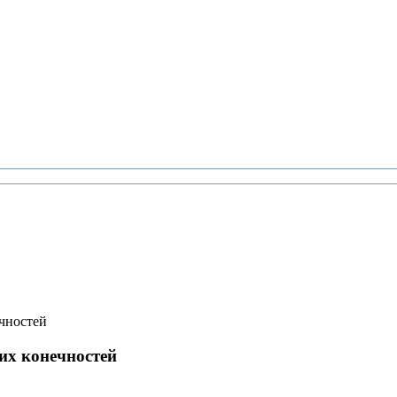
ечностей
них конечностей