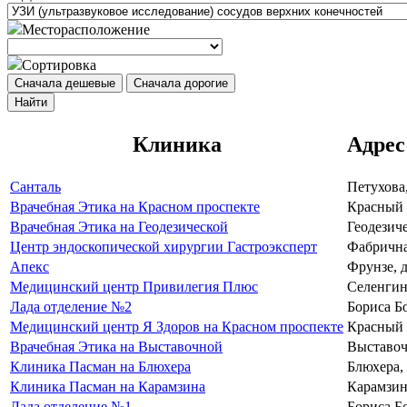
Месторасположение
Сортировка
Сначала дешевые
Сначала дорогие
Найти
Клиника
Адрес
Санталь
Петухова,
Врачебная Этика на Красном проспекте
Красный п
Врачебная Этика на Геодезической
Геодезиче
Центр эндоскопической хирургии Гастроэксперт
Фабричная
Апекс
Фрунзе, д
Медицинский центр Привилегия Плюс
Селенгинс
Лада отделение №2
Бориса Бо
Медицинский центр Я Здоров на Красном проспекте
Красный п
Врачебная Этика на Выставочной
Выставоч
Клиника Пасман на Блюхера
Блюхера, 
Клиника Пасман на Карамзина
Карамзина
Лада отделение №1
Бориса Бо