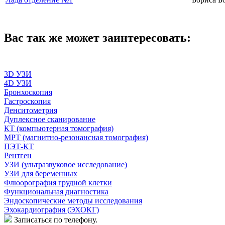
Вас так же может заинтересовать:
3D УЗИ
4D УЗИ
Бронхоскопия
Гастроскопия
Денситометрия
Дуплексное сканирование
КТ (компьютерная томография)
МРТ (магнитно-резонансная томография)
ПЭТ-КТ
Рентген
УЗИ (ультразвуковое исследование)
УЗИ для беременных
Флюорография грудной клетки
Функциональная диагностика
Эндоскопические методы исследования
Эхокардиография (ЭХОКГ)
Записаться по телефону.