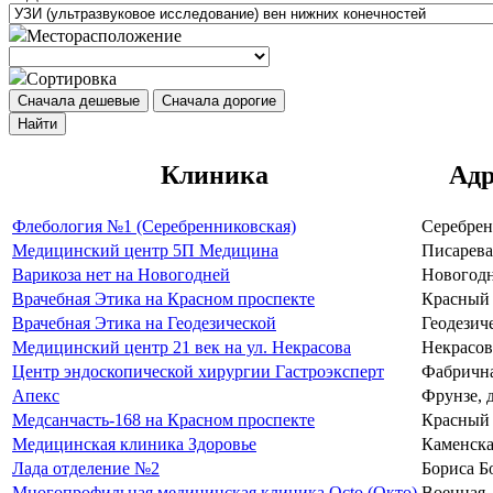
Месторасположение
Сортировка
Сначала дешевые
Сначала дорогие
Найти
Клиника
Адр
Флебология №1 (Серебренниковская)
Серебрен
Медицинский центр 5П Медицина
Писарева,
Варикоза нет на Новогодней
Новогодня
Врачебная Этика на Красном проспекте
Красный п
Врачебная Этика на Геодезической
Геодезиче
Медицинский центр 21 век на ул. Некрасова
Некрасова
Центр эндоскопической хирургии Гастроэксперт
Фабричная
Апекс
Фрунзе, д
Медсанчасть-168 на Красном проспекте
Красный 
Медицинская клиника Здоровье
Каменская
Лада отделение №2
Бориса Бо
Многопрофильная медицинская клиника Octo (Окто)
Военная, 