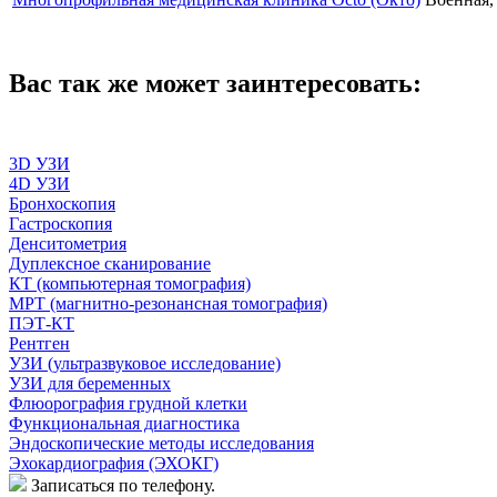
Вас так же может заинтересовать:
3D УЗИ
4D УЗИ
Бронхоскопия
Гастроскопия
Денситометрия
Дуплексное сканирование
КТ (компьютерная томография)
МРТ (магнитно-резонансная томография)
ПЭТ-КТ
Рентген
УЗИ (ультразвуковое исследование)
УЗИ для беременных
Флюорография грудной клетки
Функциональная диагностика
Эндоскопические методы исследования
Эхокардиография (ЭХОКГ)
Записаться по телефону.