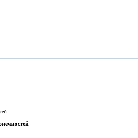
тей
онечностей