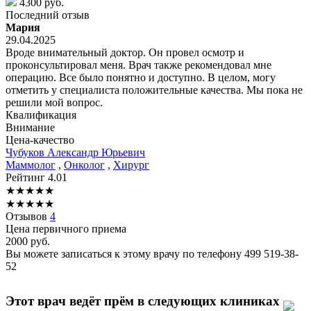
4300 руб.
Последний отзыв
Мария
29.04.2025
Вроде внимательный доктор. Он провел осмотр и
проконсультировал меня. Врач также рекомендовал мне
операцию. Все было понятно и доступно. В целом, могу
отметить у специалиста положительные качества. Мы пока не
решили мой вопрос.
Квалификация
Внимание
Цена-качество
Чубуков
Александр Юрьевич
Маммолог
,
Онколог
,
Хирург
Рейтинг
4.01
★
★
★
★
★
★
★
★
★
★
Отзывов
4
Цена первичного приема
2000
руб.
Вы можете записаться к этому врачу по телефону
499 519-38-
52
Этот врач ведёт прём в следующих клиниках