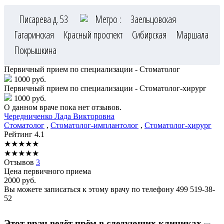
Писарева д. 53
Метро :
Заельцовская
Гагаринская
Красный проспект
Сибирская
Маршала
Покрышкина
Первичный прием по специализации - Стоматолог
1000 руб.
Первичный прием по специализации - Стоматолог-хирург
1000 руб.
О данном враче пока нет отзывов.
Чередниченко
Лада Викторовна
Стоматолог
,
Стоматолог-имплантолог
,
Стоматолог-хирург
Рейтинг
4.1
★
★
★
★
★
★
★
★
★
★
Отзывов
3
Цена первичного приема
2000
руб.
Вы можете записаться к этому врачу по телефону
499 519-38-
52
Этот врач ведёт прём в следующих клиниках