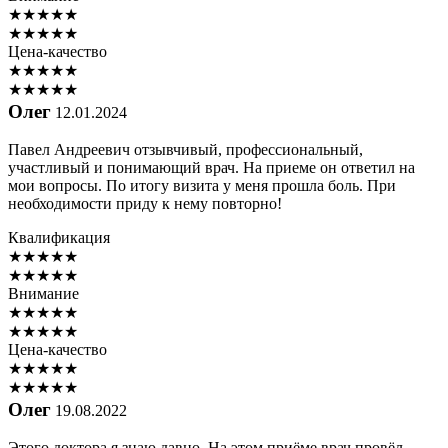
★
★
★
★
★
★
★
★
★
★
Цена-качество
★
★
★
★
★
★
★
★
★
★
Олег
12.01.2024
Павел Андреевич отзывчивый, профессиональный,
участливый и понимающий врач. На приеме он ответил на
мои вопросы. По итогу визита у меня прошла боль. При
необходимости приду к нему повторно!
Квалификация
★
★
★
★
★
★
★
★
★
★
Внимание
★
★
★
★
★
★
★
★
★
★
Цена-качество
★
★
★
★
★
★
★
★
★
★
Олег
19.08.2022
Этого доктора я знаю давно. На этом приёме врач провёл