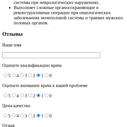
системы при неврологических нарушениях.
Выполняет сложные органосохраняющие и
реконструктивные операции при онкологических
заболеваниях мочеполовой системы и травмах мужских
половых органов.
Отзывы
Ваше имя
Оцените квалификацию врача
5
4
3
2
1
0
Оцените внимание врача к вашей проблеме
5
4
3
2
1
0
Цена-качество
5
4
3
2
1
0
Отзыв