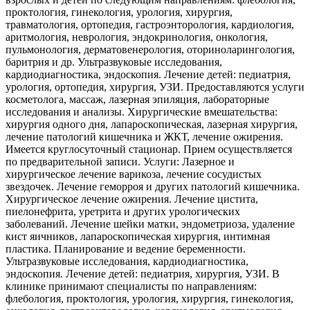
проктология, гинекология, урология, хирургия,
травматология, ортопедия, гастроэнторология, кардиология,
аритмология, неврология, эндокринология, онкология,
пульмонология, дерматовенерология, оториноларингология,
баритрия и др. Ультразвуковые исследования,
кардиодиагностика, эндоскопия. Лечение детей: педиатрия,
урология, ортопедия, хирургия, УЗИ. Предоставляются услуги
косметолога, массаж, лазерная эпиляция, лабораторные
исследования и анализы. Хирургические вмешательства:
хирургия одного дня, лапароскопическая, лазерная хирургия,
лечение патологий кишечника и ЖКТ, лечение ожирения.
Имеется круглосуточный стационар. Прием осуществляется
по предварительной записи. Услуги: Лазерное и
хирургическое лечение варикоза, лечение сосудистых
звездочек. Лечение геморроя и других патологий кишечника.
Хирургическое лечение ожирения. Лечение цистита,
пиелонефрита, уретрита и других урологических
заболеваний. Лечение шейки матки, эндометриоза, удаление
кист яичников, лапароскопическая хирургия, интимная
пластика. Планирование и ведение беременности.
Ультразвуковые исследования, кардиодиагностика,
эндоскопия. Лечение детей: педиатрия, хирургия, УЗИ. В
клинике принимают специалисты по направлениям:
флебология, проктология, урология, хирургия, гинекология,