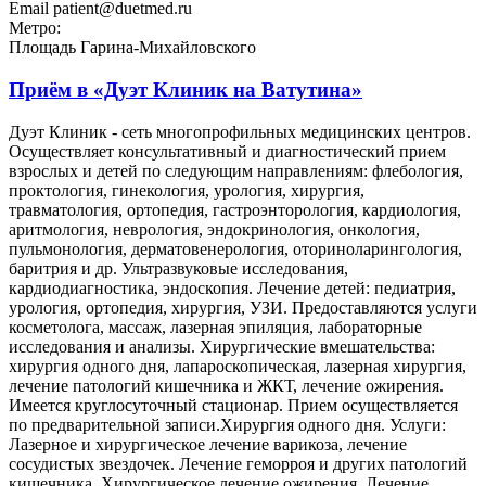
Email
patient@duetmed.ru
Метро:
Площадь Гарина-Михайловского
Приём в
«Дуэт Клиник на Ватутина»
Дуэт Клиник - сеть многопрофильных медицинских центров.
Осуществляет консультативный и диагностический прием
взрослых и детей по следующим направлениям: флебология,
проктология, гинекология, урология, хирургия,
травматология, ортопедия, гастроэнторология, кардиология,
аритмология, неврология, эндокринология, онкология,
пульмонология, дерматовенерология, оториноларингология,
баритрия и др. Ультразвуковые исследования,
кардиодиагностика, эндоскопия. Лечение детей: педиатрия,
урология, ортопедия, хирургия, УЗИ. Предоставляются услуги
косметолога, массаж, лазерная эпиляция, лабораторные
исследования и анализы. Хирургические вмешательства:
хирургия одного дня, лапароскопическая, лазерная хирургия,
лечение патологий кишечника и ЖКТ, лечение ожирения.
Имеется круглосуточный стационар. Прием осуществляется
по предварительной записи.Хирургия одного дня. Услуги:
Лазерное и хирургическое лечение варикоза, лечение
сосудистых звездочек. Лечение геморроя и других патологий
кишечника. Хирургическое лечение ожирения. Лечение