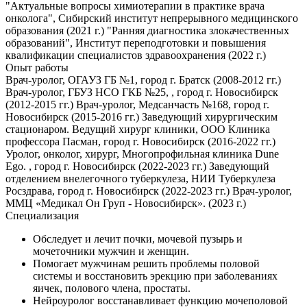
"Актуальные вопросы химиотерапии в практике врача
онколога", Сибирский институт непрерывного медицинского
образования (2021 г.) "Ранняя диагностика злокачественных
образований", Институт переподготовки и повышения
квалификации специалистов здравоохранения (2022 г.)
Опыт работы
Врач-уролог, ОГАУЗ ГБ №1, город г. Братск (2008-2012 гг.)
Врач-уролог, ГБУЗ НСО ГКБ №25, , город г. Новосибирск
(2012-2015 гг.) Врач-уролог, Медсанчасть №168, город г.
Новосибирск (2015-2016 гг.) Заведующий хирургическим
стационаром. Ведущий хирург клиники, ООО Клиника
профессора Пасман, город г. Новосибирск (2016-2022 гг.)
Уролог, онколог, хирург, Многопрофильная клиника Dune
Ego. , город г. Новосибирск (2022-2023 гг.) Заведующий
отделением внелегочного туберкулеза, НИИ Туберкулеза
Росздрава, город г. Новосибирск (2022-2023 гг.) Врач-уролог,
ММЦ «Медикал Он Груп - Новосибирск». (2023 г.)
Специализация
Обследует и лечит почки, мочевой пузырь и
мочеточники мужчин и женщин.
Помогает мужчинам решить проблемы половой
системы и восстановить эрекцию при заболеваниях
яичек, полового члена, простаты.
Нейроуролог восстанавливает функцию мочеполовой