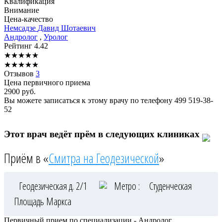
Квалификация
Внимание
Цена-качество
Немсадзе
Давид Шотаевич
Андролог
,
Уролог
Рейтинг
4.42
★
★
★
★
★
★
★
★
★
★
Отзывов
3
Цена первичного приема
2900
руб.
Вы можете записаться к этому врачу по телефону
499 519-38-
52
Этот врач ведёт прём в следующих клиниках
Приём в «
Смитра на Геодезической
»
Геодезическая д. 2/1
Метро :
Студенческая
Площадь Маркса
Первичный прием по специализации - Андролог