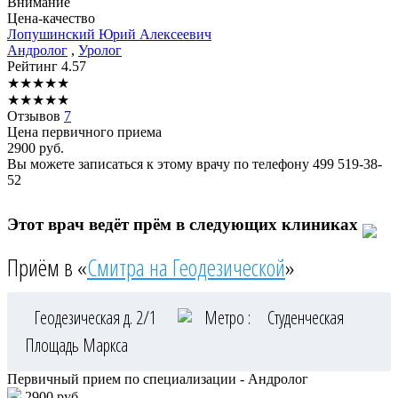
Внимание
Цена-качество
Лопушинский
Юрий Алексеевич
Андролог
,
Уролог
Рейтинг
4.57
★
★
★
★
★
★
★
★
★
★
Отзывов
7
Цена первичного приема
2900
руб.
Вы можете записаться к этому врачу по телефону
499 519-38-
52
Этот врач ведёт прём в следующих клиниках
Приём в «
Смитра на Геодезической
»
Геодезическая д. 2/1
Метро :
Студенческая
Площадь Маркса
Первичный прием по специализации - Андролог
2900 руб.