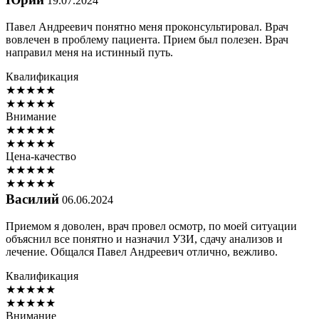
19.07.2024
Павел Андреевич понятно меня проконсультировал. Врач
вовлечен в проблему пациента. Прием был полезен. Врач
направил меня на истинный путь.
Квалификация
★
★
★
★
★
★
★
★
★
★
Внимание
★
★
★
★
★
★
★
★
★
★
Цена-качество
★
★
★
★
★
★
★
★
★
★
Василий
06.06.2024
Приемом я доволен, врач провел осмотр, по моей ситуации
объяснил все понятно и назначил УЗИ, сдачу анализов и
лечение. Общался Павел Андреевич отлично, вежливо.
Квалификация
★
★
★
★
★
★
★
★
★
★
Внимание