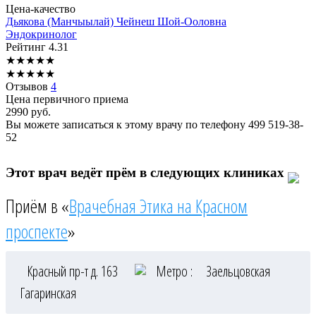
Цена-качество
Дьякова
(Манчыылай) Чейнеш Шой-Ооловна
Эндокринолог
Рейтинг
4.31
★
★
★
★
★
★
★
★
★
★
Отзывов
4
Цена первичного приема
2990
руб.
Вы можете записаться к этому врачу по телефону
499 519-38-
52
Этот врач ведёт прём в следующих клиниках
Приём в «
Врачебная Этика на Красном
проспекте
»
Красный пр-т д. 163
Метро :
Заельцовская
Гагаринская