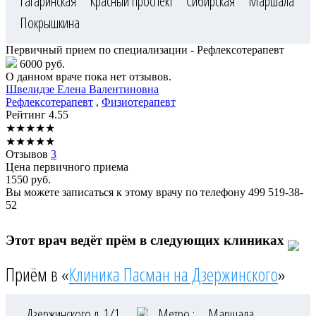
Гагаринская
Красный проспект
Сибирская
Маршала
Покрышкина
Первичный прием по специализации - Рефлексотерапевт
6000 руб.
О данном враче пока нет отзывов.
Швелидзе
Елена Валентиновна
Рефлексотерапевт
,
Физиотерапевт
Рейтинг
4.55
★
★
★
★
★
★
★
★
★
★
Отзывов
3
Цена первичного приема
1550
руб.
Вы можете записаться к этому врачу по телефону
499 519-38-
52
Этот врач ведёт прём в следующих клиниках
Приём в «
Клиника Пасман на Дзержинского
»
Дзержинского д. 1/1
Метро :
Маршала