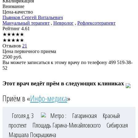
Квалификация
Внимание
Цена-качество
Пьянков
Сергей Витальевич
Мануальный терапевт
,
Невролог
,
Рефлексотерапевт
Рейтинг
4.61
★
★
★
★
★
★
★
★
★
★
Отзывов
21
Цена первичного приема
2500
руб.
Вы можете записаться к этому врачу по телефону
499 519-38-
52
Этот врач ведёт прём в следующих клиниках
Приём в «
Инфо-медика
»
Гоголя д. 3
Метро :
Гагаринская
Красный
проспект
Площадь Гарина-Михайловского
Сибирская
Маршала Покрышкина