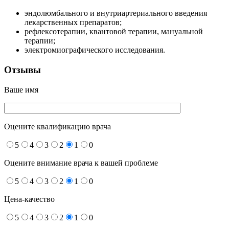
эндолюмбального и внутриартериального введения
лекарственных препаратов;
рефлексотерапии, квантовой терапии, мануальной
терапии;
электромиографического исследования.
Отзывы
Ваше имя
Оцените квалификацию врача
5
4
3
2
1
0
Оцените внимание врача к вашей проблеме
5
4
3
2
1
0
Цена-качество
5
4
3
2
1
0