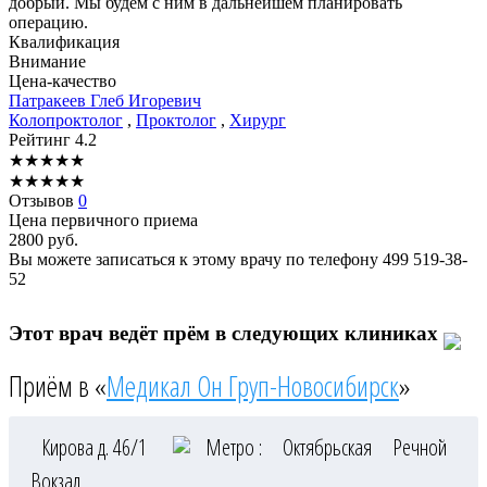
добрый. Мы будем с ним в дальнейшем планировать
операцию.
Квалификация
Внимание
Цена-качество
Патракеев
Глеб Игоревич
Колопроктолог
,
Проктолог
,
Хирург
Рейтинг
4.2
★
★
★
★
★
★
★
★
★
★
Отзывов
0
Цена первичного приема
2800
руб.
Вы можете записаться к этому врачу по телефону
499 519-38-
52
Этот врач ведёт прём в следующих клиниках
Приём в «
Медикал Он Груп-Новосибирск
»
Кирова д. 46/1
Метро :
Октябрьская
Речной
Вокзал