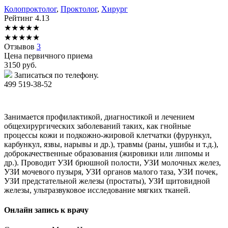
Колопроктолог
,
Проктолог
,
Хирург
Рейтинг
4.13
★
★
★
★
★
★
★
★
★
★
Отзывов
3
Цена первичного приема
3150
руб.
Записаться по телефону.
499 519-38-52
Занимается профилактикой, диагностикой и лечением
общехирургических заболеваний таких, как гнойные
процессы кожи и подкожно-жировой клетчатки (фурункул,
карбункул, язвы, нарывы и др.), травмы (раны, ушибы и т.д.),
доброкачественные образования (жировики или липомы и
др.). Проводит УЗИ брюшной полости, УЗИ молочных желез,
УЗИ мочевого пузыря, УЗИ органов малого таза, УЗИ почек,
УЗИ предстательной железы (простаты), УЗИ щитовидной
железы, ультразвуковое исследование мягких тканей.
Онлайн запись к врачу