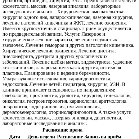
урология, ортопедия, хирургия, УЗИ. Предоставляются услуги
косметолога, массаж, лазерная эпиляция, лабораторные
исследования и анализы. Хирургические вмешательства:
хирургия одного дня, лапароскопическая, лазерная хирургия,
лечение патологий кишечника и ЖКТ, лечение ожирения.
Имеется круглосуточный стационар. Прием осуществляется
по предварительной записи. Услуги: Лазерное и
хирургическое лечение варикоза, лечение сосудистых
звездочек. Лечение геморроя и других патологий кишечника.
Хирургическое лечение ожирения. Лечение цистита,
пиелонефрита, уретрита и других урологических
заболеваний. Лечение шейки матки, эндометриоза, удаление
кист яичников, лапароскопическая хирургия, интимная
пластика. Планирование и ведение беременности.
Ультразвуковые исследования, кардиодиагностика,
эндоскопия. Лечение детей: педиатрия, хирургия, УЗИ. В
клинике принимают специалисты по направлениям:
флебология, проктология, урология, хирургия, гинекология,
онкология, гастроэнтерология, кардиология, аритмология,
неврология, эндокринология, пульмонология,
дерматовенерология, оториноларингология. А также услуги
косметологии, массаж, лазерная эпиляция, диагностика,
лабораторные исследования и анализы.
Расписание врача
Дата
День недели
Расписание
Запись на приём