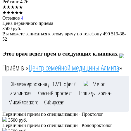
Рейтинг
4.76
★
★
★
★
★
★
★
★
★
★
Отзывов
4
Цена первичного приема
3500
руб.
Вы можете записаться к этому врачу по телефону
499 519-38-
52
Этот врач ведёт прём в следующих клиниках
Приём в «
Центр семейной медицины Алмита
»
Железнодорожная д. 12/1, офис 6
Метро :
Гагаринская
Красный проспект
Площадь Гарина-
Михайловского
Сибирская
Первичный прием по специализации - Проктолог
3500 руб.
Первичный прием по специализации - Колопроктолог