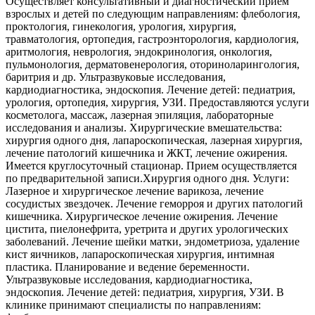
Осуществляет консультативный и диагностический прием
взрослых и детей по следующим направлениям: флебология,
проктология, гинекология, урология, хирургия,
травматология, ортопедия, гастроэнторология, кардиология,
аритмология, неврология, эндокринология, онкология,
пульмонология, дерматовенерология, оториноларингология,
баритрия и др. Ультразвуковые исследования,
кардиодиагностика, эндоскопия. Лечение детей: педиатрия,
урология, ортопедия, хирургия, УЗИ. Предоставляются услуги
косметолога, массаж, лазерная эпиляция, лабораторные
исследования и анализы. Хирургические вмешательства:
хирургия одного дня, лапароскопическая, лазерная хирургия,
лечение патологий кишечника и ЖКТ, лечение ожирения.
Имеется круглосуточный стационар. Прием осуществляется
по предварительной записи.Хирургия одного дня. Услуги:
Лазерное и хирургическое лечение варикоза, лечение
сосудистых звездочек. Лечение геморроя и других патологий
кишечника. Хирургическое лечение ожирения. Лечение
цистита, пиелонефрита, уретрита и других урологических
заболеваний. Лечение шейки матки, эндометриоза, удаление
кист яичников, лапароскопическая хирургия, интимная
пластика. Планирование и ведение беременности.
Ультразвуковые исследования, кардиодиагностика,
эндоскопия. Лечение детей: педиатрия, хирургия, УЗИ. В
клинике принимают специалисты по направлениям: