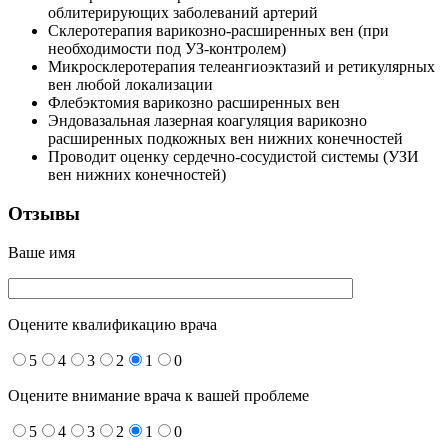
облитерирующих заболеваний артерий
Склеротерапия варикозно-расширенных вен (при
необходимости под УЗ-контролем)
Микросклеротерапия телеангиоэктазий и ретикулярных
вен любой локализации
Флебэктомия варикозно расширенных вен
Эндовазальная лазерная коагуляция варикозно
расширенных подкожных вен нижних конечностей
Проводит оценку сердечно-сосудистой системы (УЗИ
вен нижних конечностей)
Отзывы
Ваше имя
Оцените квалификацию врача
5
4
3
2
1
0
Оцените внимание врача к вашей проблеме
5
4
3
2
1
0