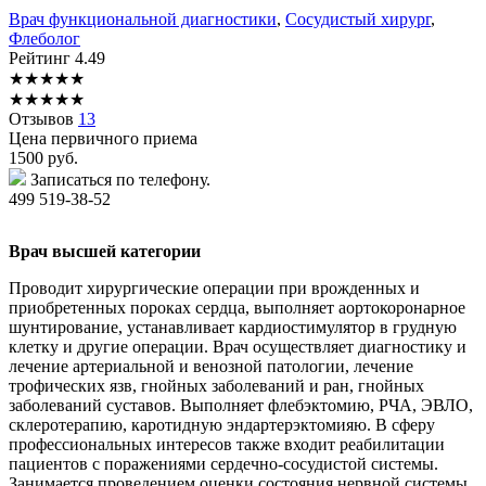
Врач функциональной диагностики
,
Сосудистый хирург
,
Флеболог
Рейтинг
4.49
★
★
★
★
★
★
★
★
★
★
Отзывов
13
Цена первичного приема
1500
руб.
Записаться по телефону.
499 519-38-52
Врач высшей категории
Проводит хирургические операции при врожденных и
приобретенных пороках сердца, выполняет аортокоронарное
шунтирование, устанавливает кардиостимулятор в грудную
клетку и другие операции. Врач осуществляет диагностику и
лечение артериальной и венозной патологии, лечение
трофических язв, гнойных заболеваний и ран, гнойных
заболеваний суставов. Выполняет флебэктомию, РЧА, ЭВЛО,
склеротерапию, каротидную эндартерэктомияю. В сферу
профессиональных интересов также входит реабилитации
пациентов с поражениями сердечно-сосудистой системы.
Занимается проведением оценки состояния нервной системы