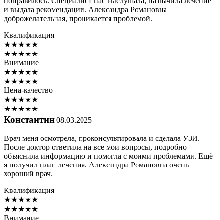
понравилось. Специалист нас выслушала, назначила лечение
и выдала рекомендации. Александра Романовна
доброжелательная, проникается проблемой.
Квалификация
★
★
★
★
★
★
★
★
★
★
Внимание
★
★
★
★
★
★
★
★
★
★
Цена-качество
★
★
★
★
★
★
★
★
★
★
Константин
08.03.2025
Врач меня осмотрела, проконсультировала и сделала УЗИ.
После доктор ответила на все мои вопросы, подробно
объяснила информацию и помогла с моими проблемами. Ещё
я получил план лечения. Александра Романовна очень
хороший врач.
Квалификация
★
★
★
★
★
★
★
★
★
★
Внимание