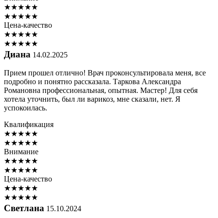
★
★
★
★
★
★
★
★
★
★
Цена-качество
★
★
★
★
★
★
★
★
★
★
Диана
14.02.2025
Прием прошел отлично! Врач проконсультировала меня, все
подробно и понятно рассказала. Таркова Александра
Романовна профессиональная, опытная. Мастер! Для себя
хотела уточнить, был ли варикоз, мне сказали, нет. Я
успокоилась.
Квалификация
★
★
★
★
★
★
★
★
★
★
Внимание
★
★
★
★
★
★
★
★
★
★
Цена-качество
★
★
★
★
★
★
★
★
★
★
Светлана
15.10.2024