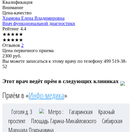
Квалификация
Внимание
Цена-качество
Храмова
Елена Владимировна
Врач функциональной диагностики
Рейтинг
4.4
★
★
★
★
★
★
★
★
★
★
Отзывов
2
Цена первичного приема
2300
руб.
Вы можете записаться к этому врачу по телефону
499 519-38-
52
Этот врач ведёт прём в следующих клиниках
Приём в «
Инфо-медика
»
Гоголя д. 3
Метро :
Гагаринская
Красный
проспект
Площадь Гарина-Михайловского
Сибирская
Маршала Покрышкина