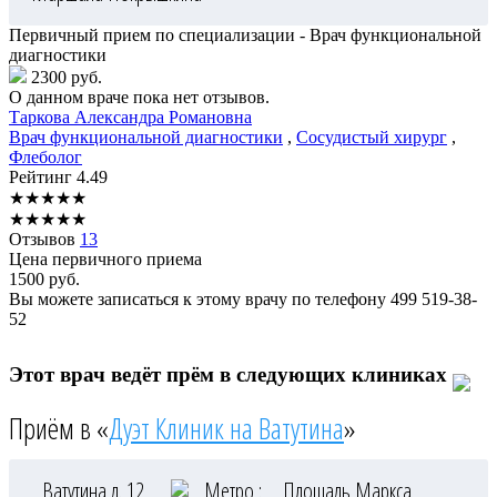
Первичный прием по специализации - Врач функциональной
диагностики
2300 руб.
О данном враче пока нет отзывов.
Таркова
Александра Романовна
Врач функциональной диагностики
,
Сосудистый хирург
,
Флеболог
Рейтинг
4.49
★
★
★
★
★
★
★
★
★
★
Отзывов
13
Цена первичного приема
1500
руб.
Вы можете записаться к этому врачу по телефону
499 519-38-
52
Этот врач ведёт прём в следующих клиниках
Приём в «
Дуэт Клиник на Ватутина
»
Ватутина д. 12
Метро :
Площадь Маркса