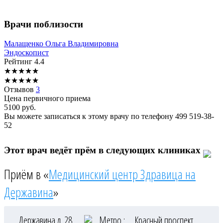
Врачи поблизости
Малащенко
Ольга Владимировна
Эндоскопист
Рейтинг
4.4
★
★
★
★
★
★
★
★
★
★
Отзывов
3
Цена первичного приема
5100
руб.
Вы можете записаться к этому врачу по телефону
499 519-38-
52
Этот врач ведёт прём в следующих клиниках
Приём в «
Медицинский центр Здравица на
Державина
»
Державина д. 28
Метро :
Красный проспект