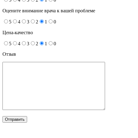
Оцените внимание врача к вашей проблеме
5
4
3
2
1
0
Цена-качество
5
4
3
2
1
0
Отзыв