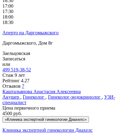
16:30
17:00
17:30
18:00
18:30
Аперто на Даргомыжского
Даргомыжского, Дом 8г
Заельцовская
Записаться
или
499 519-38-52
Стаж 9 лет
Рейтинг
4.27
Отзывов
7
Каштальянова
Анастасия Алексеевна
Акушер
,
Гинеколог
,
Гинеколог-эндокринолог
,
УЗИ-
специалист
Цена первичного приема
4500
руб.
«Клиника экспертной гинекологии Диахелс»
Клиника экспертной гинекологии Диахелс