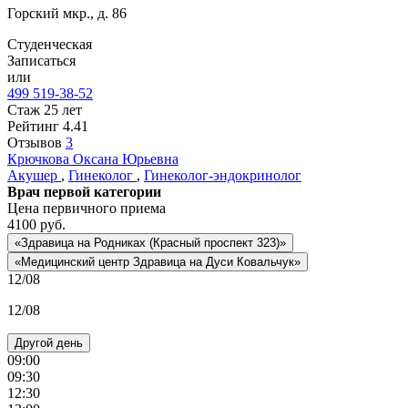
Горский мкр., д. 86
Студенческая
Записаться
или
499 519-38-52
Стаж 25 лет
Рейтинг
4.41
Отзывов
3
Крючкова
Оксана Юрьевна
Акушер
,
Гинеколог
,
Гинеколог-эндокринолог
Врач первой категории
Цена первичного приема
4100
руб.
«Здравица на Родниках (Красный проспект 323)»
«Медицинский центр Здравица на Дуси Ковальчук»
12/08
12/08
Другой день
09:00
09:30
12:30