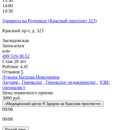
13:30
14:00
14:30
Здравица на Родниках (Красный проспект 323)
Красный пр-т, д. 323
Заельцовская
Записаться
или
499 519-38-52
Стаж 28 лет
Рейтинг
4.45
Отзывов
5
Лукина
Наталья Николаевна
Акушер
,
Гинеколог
,
Гинеколог-эндокринолог
,
УЗИ-
специалист
Цена первичного приема
3000
руб.
«Медицинский центр Я Здоров на Красном проспекте»
09/08
09/08
Другой день