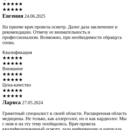
★
★
★
★
★
★
★
★
★
★
Евгения
24.06.2025
На приеме врач провела осмотр. Далее дала заключение и
рекомендации. Отмечу ее внимательность и
профессионализм. Возможно, при необходимости обращусь
снова.
Квалификация
★
★
★
★
★
★
★
★
★
★
Внимание
★
★
★
★
★
★
★
★
★
★
Цена-качество
★
★
★
★
★
★
★
★
★
★
Лариса
27.05.2024
Грамотный специалист в своей области. Расширенная область
медицины. Не только, как аллерголог, но и как кардиолог. Мы
с ним и на эту тему пообщались. Врач провела
квалифицированный осмотр, дала информацию и написала