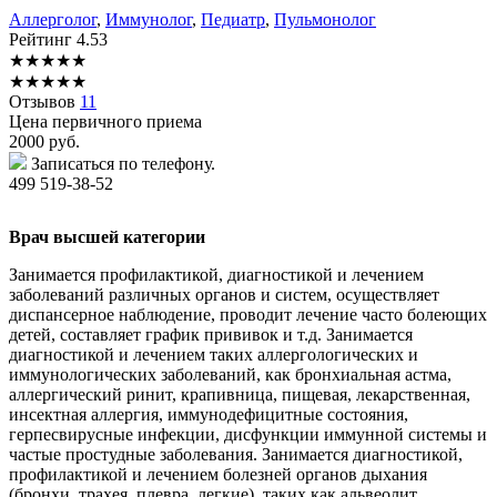
Аллерголог
,
Иммунолог
,
Педиатр
,
Пульмонолог
Рейтинг
4.53
★
★
★
★
★
★
★
★
★
★
Отзывов
11
Цена первичного приема
2000
руб.
Записаться по телефону.
499 519-38-52
Врач высшей категории
Занимается профилактикой, диагностикой и лечением
заболеваний различных органов и систем, осуществляет
диспансерное наблюдение, проводит лечение часто болеющих
детей, составляет график прививок и т.д. Занимается
диагностикой и лечением таких аллергологических и
иммунологических заболеваний, как бронхиальная астма,
аллергический ринит, крапивница, пищевая, лекарственная,
инсектная аллергия, иммунодефицитные состояния,
герпесвирусные инфекции, дисфункции иммунной системы и
частые простудные заболевания. Занимается диагностикой,
профилактикой и лечением болезней органов дыхания
(бронхи, трахея, плевра, легкие), таких как альвеолит,