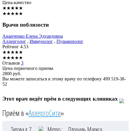
Цена-качество
★
★
★
★
★
★
★
★
★
★
Врачи поблизости
Ананченко
Елена Эдуардовна
Аллерголог
,
Иммунолог
,
Пульмонолог
Рейтинг
4.53
★
★
★
★
★
★
★
★
★
★
Отзывов
3
Цена первичного приема
2800
руб.
Вы можете записаться к этому врачу по телефону
499 519-38-
52
Этот врач ведёт прём в следующих клиниках
Приём в «
АллергоСити
»
Титова д. 7
Метро :
Площадь Маркса