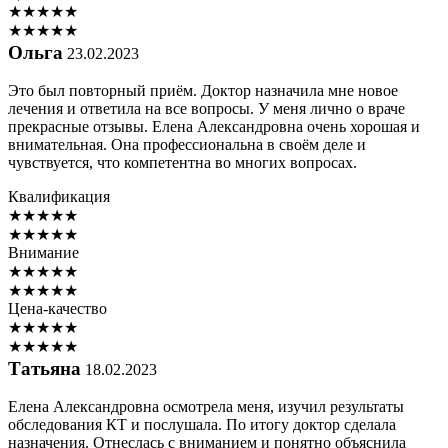
★
★
★
★
★
★
★
★
★
★
Ольга
23.02.2023
Это был повторный приём. Доктор назначила мне новое
лечения и ответила на все вопросы. У меня лично о враче
прекрасные отзывы. Елена Александровна очень хорошая и
внимательная. Она профессиональна в своём деле и
чувствуется, что компетентна во многих вопросах.
Квалификация
★
★
★
★
★
★
★
★
★
★
Внимание
★
★
★
★
★
★
★
★
★
★
Цена-качество
★
★
★
★
★
★
★
★
★
★
Татьяна
18.02.2023
Елена Александровна осмотрела меня, изучил результаты
обследования КТ и послушала. По итогу доктор сделала
назначения. Отнеслась с вниманием и понятно объяснила