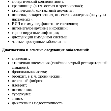
аллергический конъюнктивит;
крапивница (в т.ч. острая и хроническая);
атопический, контактный дерматит;
пищевая, лекарственная, инсектная аллергия (на укусы
насекомых);
ВИЧ и иммунодефицитные состояния;
цитомегаловирусные инфекции;
герпесвирусные инфекции;
дисфункции иммунной системы;
частые простудные заболевания.
Диагностика и лечение следующих заболеваний:
альвеолит;
атипичная пневмония (тяжёлый острый респираторный
синдром);
бронхиальная астма;
бронхит, в т. ч. хронический;
легочный фиброз;
плеврит;
пневмония;
туберкулез;
апноэ;
дыхательная недостаточность.