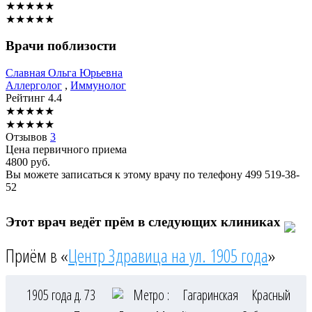
★
★
★
★
★
★
★
★
★
★
Врачи поблизости
Славная
Ольга Юрьевна
Аллерголог
,
Иммунолог
Рейтинг
4.4
★
★
★
★
★
★
★
★
★
★
Отзывов
3
Цена первичного приема
4800
руб.
Вы можете записаться к этому врачу по телефону
499 519-38-
52
Этот врач ведёт прём в следующих клиниках
Приём в «
Центр Здравица на ул. 1905 года
»
1905 года д. 73
Метро :
Гагаринская
Красный