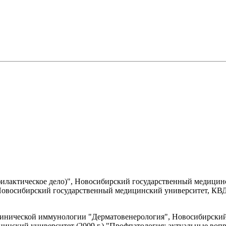
илактическое дело)", Новосибирский государственный медицинск
Новосибирский государственный медицинский университет, КВД 
инической иммунологии "Дерматовенерология", Новосибирский 
инский университет (2009 г.) "Профпатология: актуальные во