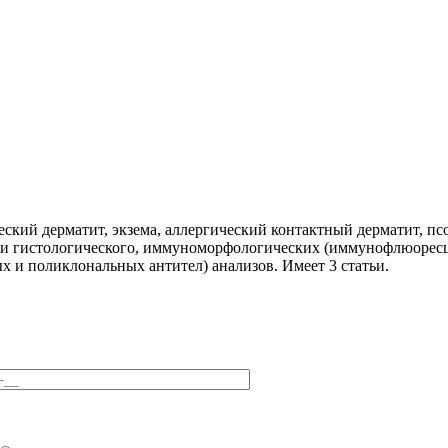
кий дерматит, экзема, аллергический контактный дерматит, псо
щи гистологического, иммуноморфологических (иммунофлюоресц
 и поликлональных антител) анализов. Имеет 3 статьи.