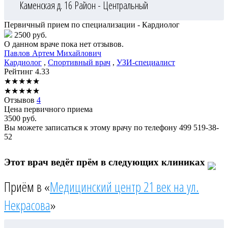
Каменская д. 16
Район - Центральный
Первичный прием по специализации - Кардиолог
2500 руб.
О данном враче пока нет отзывов.
Павлов
Артем Михайлович
Кардиолог
,
Спортивный врач
,
УЗИ-специалист
Рейтинг
4.33
★
★
★
★
★
★
★
★
★
★
Отзывов
4
Цена первичного приема
3500
руб.
Вы можете записаться к этому врачу по телефону
499 519-38-
52
Этот врач ведёт прём в следующих клиниках
Приём в «
Медицинский центр 21 век на ул.
Некрасова
»