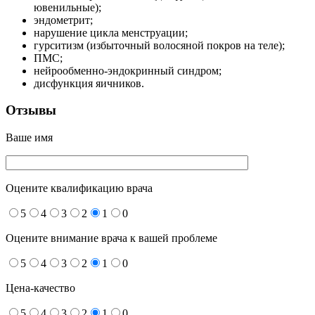
ювенильные);
эндометрит;
нарушение цикла менструации;
гурситизм (избыточный волосяной покров на теле);
ПМС;
нейрообменно-эндокринный синдром;
дисфункция яичников.
Отзывы
Ваше имя
Оцените квалификацию врача
5
4
3
2
1
0
Оцените внимание врача к вашей проблеме
5
4
3
2
1
0
Цена-качество
5
4
3
2
1
0