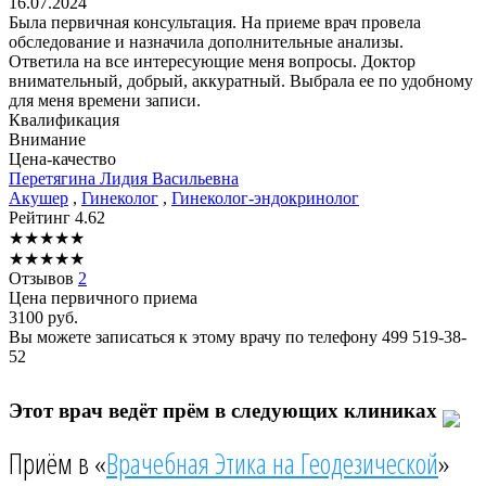
16.07.2024
Была первичная консультация. На приеме врач провела
обследование и назначила дополнительные анализы.
Ответила на все интересующие меня вопросы. Доктор
внимательный, добрый, аккуратный. Выбрала ее по удобному
для меня времени записи.
Квалификация
Внимание
Цена-качество
Перетягина
Лидия Васильевна
Акушер
,
Гинеколог
,
Гинеколог-эндокринолог
Рейтинг
4.62
★
★
★
★
★
★
★
★
★
★
Отзывов
2
Цена первичного приема
3100
руб.
Вы можете записаться к этому врачу по телефону
499 519-38-
52
Этот врач ведёт прём в следующих клиниках
Приём в «
Врачебная Этика на Геодезической
»