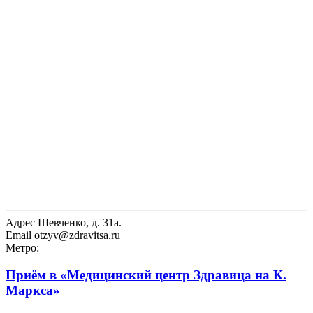
Адрес
Шевченко, д. 31а.
Email
otzyv@zdravitsa.ru
Метро:
Приём в
«Медицинский центр Здравица на К.
Маркса»