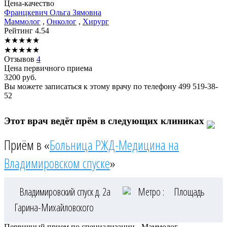
Цена-качество
Францкевич
Ольга Зямовна
Маммолог
,
Онколог
,
Хирург
Рейтинг
4.54
★
★
★
★
★
★
★
★
★
★
Отзывов
4
Цена первичного приема
3200
руб.
Вы можете записаться к этому врачу по телефону
499 519-38-
52
Этот врач ведёт прём в следующих клиниках
Приём в «
Больница РЖД-Медицина на
Владимировском спуске
»
Владимировский спуск д. 2а
Метро :
Площадь
Гарина-Михайловского
Первичный прием по специализации - Маммолог