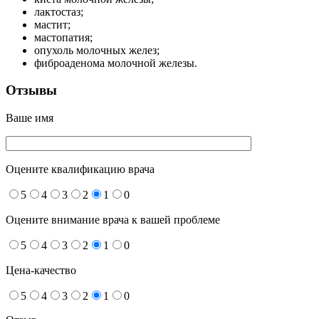
лактостаз;
мастит;
мастопатия;
опухоль молочных желез;
фиброаденома молочной железы.
Отзывы
Ваше имя
Оцените квалификацию врача
5
4
3
2
1
0
Оцените внимание врача к вашей проблеме
5
4
3
2
1
0
Цена-качество
5
4
3
2
1
0