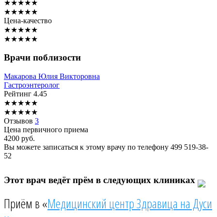
★
★
★
★
★
★
★
★
★
★
Цена-качество
★
★
★
★
★
★
★
★
★
★
Врачи поблизости
Макарова
Юлия Викторовна
Гастроэнтеролог
Рейтинг
4.45
★
★
★
★
★
★
★
★
★
★
Отзывов
3
Цена первичного приема
4200
руб.
Вы можете записаться к этому врачу по телефону
499 519-38-
52
Этот врач ведёт прём в следующих клиниках
Приём в «
Медицинский центр Здравица на Дуси