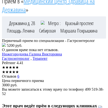
Приём в «
Медицинский центр Здравица на
Державина
»
Державина д. 28
Метро :
Красный проспект
Площадь Ленина
Сибирская
Маршала Покрышкина
Первичный прием по специализации - Гастроэнтеролог
5200 руб.
О данном враче пока нет отзывов.
Нижегородцева
Галина Викторовна
Гастроэнтеролог
,
Терапевт
Рейтинг
4.41
★
★
★
★
★
★
★
★
★
★
Отзывов
6
Цена первичного приема
3000
руб.
Вы можете записаться к этому врачу по телефону
499 519-38-
52
Этот врач ведёт прём в следующих клиниках