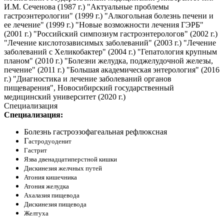
И.М. Сеченова (1987 г.) "Актуальные проблемы
гастроэнтерологии" (1999 г.) "Алкогольная болезнь печени и
ее лечение" (1999 г.) "Новые возможности лечения ГЭРБ"
(2001 г.) "Российский симпозиум гастроэнтерологов" (2002 г.)
"Лечение кислотозависимых заболеваний" (2003 г.) "Лечение
заболеваний с Хеликобактер" (2004 г.) "Гепатология крупным
планом" (2010 г.) "Болезни желудка, поджелудочной железы,
печение" (2011 г.) "Большая академическая энтерология" (2016
г.) "Диагностика и лечение заболеваний органов
пищеварения", Новосибирский государственный
медицинский университет (2020 г.)
Специализация
Специализация:
Болезнь гастроэзофагеальная рефлюксная
Г
астродуоденит
Гастрит
Язва двенадцатиперстной кишки
Дискинезия желчных путей
Атония кишечника
Атония желудка
Ахалазия пищевода
Дискинезия пищевода
Желтуха