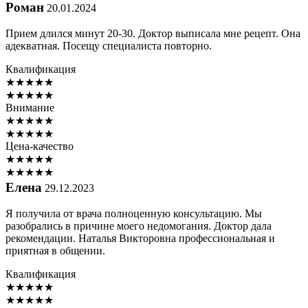
Роман
20.01.2024
Прием длился минут 20-30. Доктор выписала мне рецепт. Она
адекватная. Посещу специалиста повторно.
Квалификация
★
★
★
★
★
★
★
★
★
★
Внимание
★
★
★
★
★
★
★
★
★
★
Цена-качество
★
★
★
★
★
★
★
★
★
★
Елена
29.12.2023
Я получила от врача полноценную консультацию. Мы
разобрались в причине моего недомогания. Доктор дала
рекомендации. Наталья Викторовна профессиональная и
приятная в общении.
Квалификация
★
★
★
★
★
★
★
★
★
★