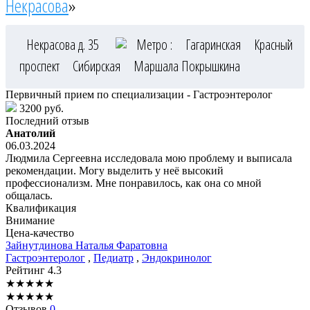
Некрасова
»
Некрасова д. 35
Метро :
Гагаринская
Красный
проспект
Сибирская
Маршала Покрышкина
Первичный прием по специализации - Гастроэнтеролог
3200 руб.
Последний отзыв
Анатолий
06.03.2024
Людмила Сергеевна исследовала мою проблему и выписала
рекомендации. Могу выделить у неё высокий
профессионализм. Мне понравилось, как она со мной
общалась.
Квалификация
Внимание
Цена-качество
Зайнутдинова
Наталья Фаратовна
Гастроэнтеролог
,
Педиатр
,
Эндокринолог
Рейтинг
4.3
★
★
★
★
★
★
★
★
★
★
Отзывов
0