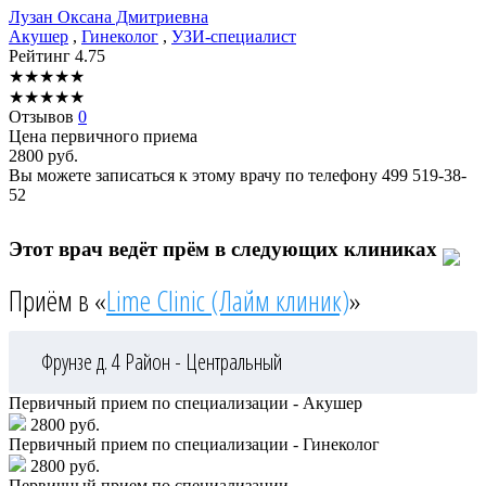
Лузан
Оксана Дмитриевна
Акушер
,
Гинеколог
,
УЗИ-специалист
Рейтинг
4.75
★
★
★
★
★
★
★
★
★
★
Отзывов
0
Цена первичного приема
2800
руб.
Вы можете записаться к этому врачу по телефону
499 519-38-
52
Этот врач ведёт прём в следующих клиниках
Приём в «
Lime Clinic (Лайм клиник)
»
Фрунзе д. 4
Район - Центральный
Первичный прием по специализации - Акушер
2800 руб.
Первичный прием по специализации - Гинеколог
2800 руб.
Первичный прием по специализации -