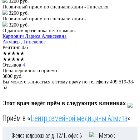
3200 руб.
Первичный прием по специализации - Гинеколог
3200 руб.
Первичный прием по специализации -
3200 руб.
О данном враче пока нет отзывов.
Карпович
Лариса Алексеевна
Акушер
,
Гинеколог
Рейтинг
4.6
★
★
★
★
★
★
★
★
★
★
Отзывов
4
Цена первичного приема
3800
руб.
Вы можете записаться к этому врачу по телефону
499 519-38-
52
Этот врач ведёт прём в следующих клиниках
Приём в «
Центр семейной медицины Алмита
»
Железнодорожная д. 12/1, офис 6
Метро :