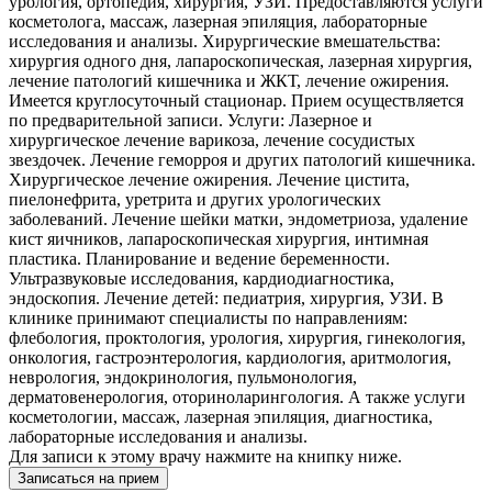
урология, ортопедия, хирургия, УЗИ. Предоставляются услуги
косметолога, массаж, лазерная эпиляция, лабораторные
исследования и анализы. Хирургические вмешательства:
хирургия одного дня, лапароскопическая, лазерная хирургия,
лечение патологий кишечника и ЖКТ, лечение ожирения.
Имеется круглосуточный стационар. Прием осуществляется
по предварительной записи. Услуги: Лазерное и
хирургическое лечение варикоза, лечение сосудистых
звездочек. Лечение геморроя и других патологий кишечника.
Хирургическое лечение ожирения. Лечение цистита,
пиелонефрита, уретрита и других урологических
заболеваний. Лечение шейки матки, эндометриоза, удаление
кист яичников, лапароскопическая хирургия, интимная
пластика. Планирование и ведение беременности.
Ультразвуковые исследования, кардиодиагностика,
эндоскопия. Лечение детей: педиатрия, хирургия, УЗИ. В
клинике принимают специалисты по направлениям:
флебология, проктология, урология, хирургия, гинекология,
онкология, гастроэнтерология, кардиология, аритмология,
неврология, эндокринология, пульмонология,
дерматовенерология, оториноларингология. А также услуги
косметологии, массаж, лазерная эпиляция, диагностика,
лабораторные исследования и анализы.
Для записи к этому врачу нажмите на книпку ниже.
Записаться на прием