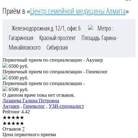
Приём в «
Центр семейной медицины Алмита
»
Железнодорожная д. 12/1, офис 6
Метро :
Гагаринская
Красный проспект
Площадь Гарина-
Михайловского
Сибирская
Первичный прием по специализации - Акушер
6500 руб.
Первичный прием по специализации - Гинеколог
6500 руб.
Первичный прием по специализации -
6500 руб.
О данном враче пока нет отзывов.
Лазарева
Галина Петровна
Акушер
,
Гинеколог
,
УЗИ-специалист
Рейтинг
4.42
★
★
★
★
★
★
★
★
★
★
Отзывов
7
Цена первичного приема