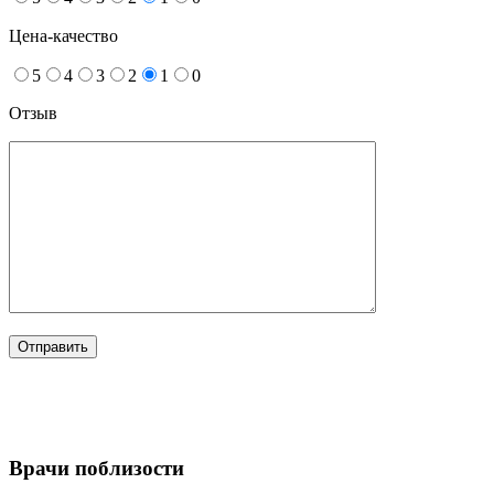
Цена-качество
5
4
3
2
1
0
Отзыв
Врачи поблизости