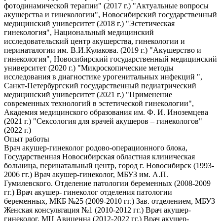
фотодинамической терапии" (2017 г.) "Актуальные вопросы
акушерства и гинекологии", Новосибирский государственный
медицинский университет (2018 г.) "Эстетическая
гинекология", Национальный медицинский
исследовательский центр акушерства, гинекологии и
перинаталогии им. В.И.Кулакова. (2019 г.) "Акушерство и
гинекология", Новосибирский государственный медицинский
университет (2020 г.) "Микроскопические методы
исследования в диагностике урогенитальных инфекций ",
Санкт-Петербургский государственный педиатрический
медицинский университет (2021 г.) "Применение
современных технологий в эстетической гинекологии",
Академия медицинского образования им. Ф. И. Иноземцева
(2021 г.) "Сексология для врачей акушеров – гинекологов"
(2022 г.)
Опыт работы
Врач акушер-гинеколог родово-операционного блока,
Государственная Новосибирская областная клиническая
больница, перинатальный центр, город г. Новосибирск (1993-
2006 гг.) Врач акушер-гинеколог, МБУЗ им. А.П.
Гумилевского. Отделение патологии беременных (2008-2009
гг.) Врач акушер- гинеколог отделения патологии
беременных, МКБ №25 (2009-2010 гг.) Зав. отделением, МБУЗ
Женская консультация №1 (2010-2012 гг.) Врач акушер-
гинеколог, МЦ Авиценна (2012-2022 гг.) Врач акушер-