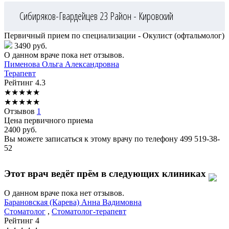
Сибиряков-Гвардейцев 23
Район - Кировский
Первичный прием по специализации - Окулист (офтальмолог)
3490 руб.
О данном враче пока нет отзывов.
Пименова
Ольга Александровна
Терапевт
Рейтинг
4.3
★
★
★
★
★
★
★
★
★
★
Отзывов
1
Цена первичного приема
2400
руб.
Вы можете записаться к этому врачу по телефону
499 519-38-
52
Этот врач ведёт прём в следующих клиниках
О данном враче пока нет отзывов.
Барановская
(Карева) Анна Вадимовна
Стоматолог
,
Стоматолог-терапевт
Рейтинг
4