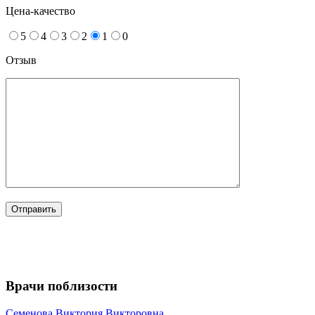
Цена-качество
5
4
3
2
1
0
Отзыв
Врачи поблизости
Семенова
Виктория Викторовна