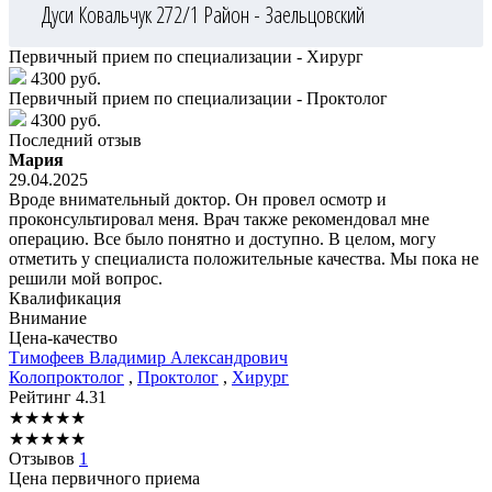
Дуси Ковальчук 272/1
Район - Заельцовский
Первичный прием по специализации - Хирург
4300 руб.
Первичный прием по специализации - Проктолог
4300 руб.
Последний отзыв
Мария
29.04.2025
Вроде внимательный доктор. Он провел осмотр и
проконсультировал меня. Врач также рекомендовал мне
операцию. Все было понятно и доступно. В целом, могу
отметить у специалиста положительные качества. Мы пока не
решили мой вопрос.
Квалификация
Внимание
Цена-качество
Тимофеев
Владимир Александрович
Колопроктолог
,
Проктолог
,
Хирург
Рейтинг
4.31
★
★
★
★
★
★
★
★
★
★
Отзывов
1
Цена первичного приема