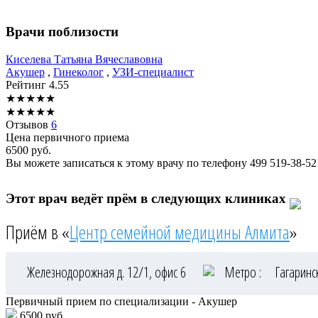
Врачи поблизости
Киселева
Татьяна Вячеславовна
Акушер
,
Гинеколог
,
УЗИ-специалист
Рейтинг
4.55
★
★
★
★
★
★
★
★
★
★
Отзывов
6
Цена первичного приема
6500
руб.
Вы можете записаться к этому врачу по телефону
499 519-38-52
Этот врач ведёт прём в следующих клиниках
Приём в «
Центр семейной медицины Алмита
»
Железнодорожная д. 12/1, офис 6
Метро :
Гагарин
Первичный прием по специализации - Акушер
6500 руб.