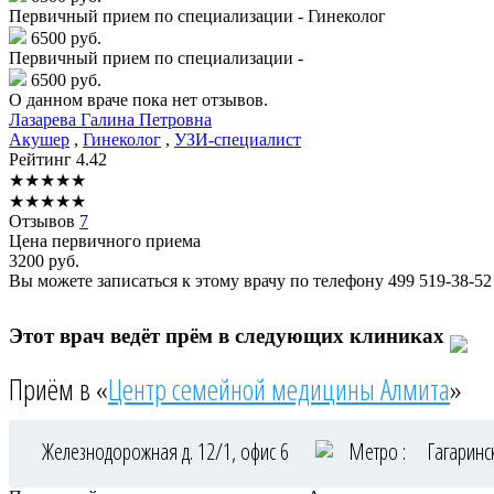
Первичный прием по специализации - Гинеколог
6500 руб.
Первичный прием по специализации -
6500 руб.
О данном враче пока нет отзывов.
Лазарева
Галина Петровна
Акушер
,
Гинеколог
,
УЗИ-специалист
Рейтинг
4.42
★
★
★
★
★
★
★
★
★
★
Отзывов
7
Цена первичного приема
3200
руб.
Вы можете записаться к этому врачу по телефону
499 519-38-52
Этот врач ведёт прём в следующих клиниках
Приём в «
Центр семейной медицины Алмита
»
Железнодорожная д. 12/1, офис 6
Метро :
Гагарин