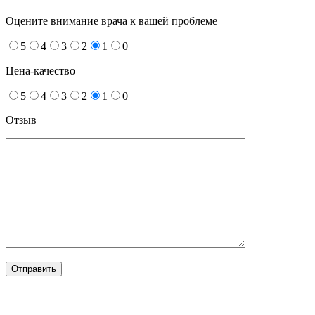
Оцените внимание врача к вашей проблеме
5
4
3
2
1
0
Цена-качество
5
4
3
2
1
0
Отзыв