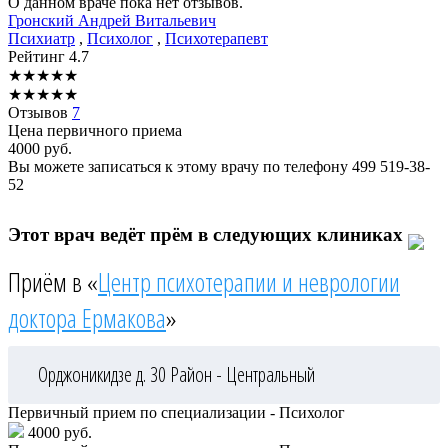
О данном враче пока нет отзывов.
Гронский
Андрей Витальевич
Психиатр
,
Психолог
,
Психотерапевт
Рейтинг
4.7
★
★
★
★
★
★
★
★
★
★
Отзывов
7
Цена первичного приема
4000
руб.
Вы можете записаться к этому врачу по телефону
499 519-38-
52
Этот врач ведёт прём в следующих клиниках
Приём в «
Центр психотерапии и неврологии
доктора Ермакова
»
Орджоникидзе д. 30
Район - Центральный
Первичный прием по специализации - Психолог
4000 руб.