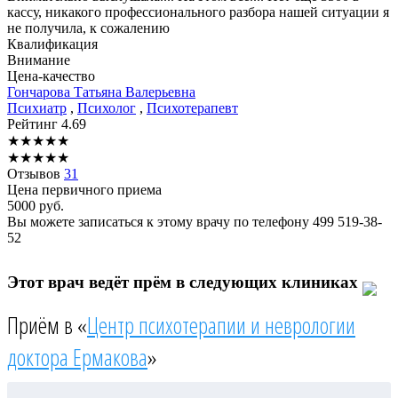
кассу, никакого профессионального разбора нашей ситуации я
не получила, к сожалению
Квалификация
Внимание
Цена-качество
Гончарова
Татьяна Валерьевна
Психиатр
,
Психолог
,
Психотерапевт
Рейтинг
4.69
★
★
★
★
★
★
★
★
★
★
Отзывов
31
Цена первичного приема
5000
руб.
Вы можете записаться к этому врачу по телефону
499 519-38-
52
Этот врач ведёт прём в следующих клиниках
Приём в «
Центр психотерапии и неврологии
доктора Ермакова
»