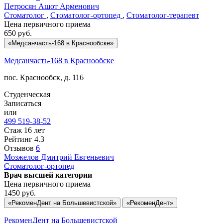
Петросян
Ашот Арменович
Стоматолог
,
Стоматолог-ортопед
,
Стоматолог-терапевт
Цена первичного приема
650
руб.
«Медсанчасть-168 в Краснообске»
Медсанчасть-168 в Краснообске
пос. Краснообск, д. 116
Студенческая
Записаться
или
499 519-38-52
Стаж 16 лет
Рейтинг
4.3
Отзывов
6
Мозжелов
Дмитрий Евгеньевич
Стоматолог-ортопед
Врач высшей категории
Цена первичного приема
1450
руб.
«РекоменДент на Большевистской»
«РекоменДент»
РекоменДент на Большевистской