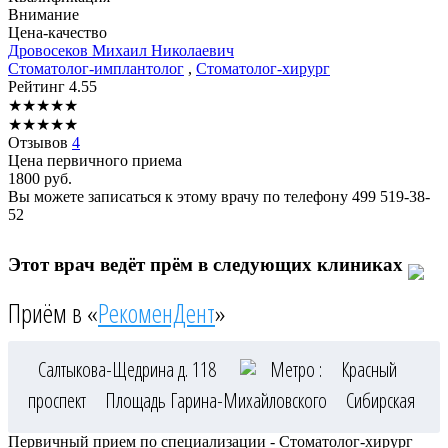
Внимание
Цена-качество
Дровосеков
Михаил Николаевич
Стоматолог-имплантолог
,
Стоматолог-хирург
Рейтинг
4.55
★
★
★
★
★
★
★
★
★
★
Отзывов
4
Цена первичного приема
1800
руб.
Вы можете записаться к этому врачу по телефону
499 519-38-
52
Этот врач ведёт прём в следующих клиниках
Приём в «
РекоменДент
»
Салтыкова-Щедрина д. 118
Метро :
Красный
проспект
Площадь Гарина-Михайловского
Сибирская
Первичный прием по специализации - Стоматолог-хирург