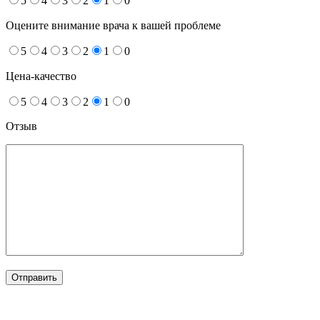
5
4
3
2
1
0
Оцените внимание врача к вашей проблеме
5
4
3
2
1
0
Цена-качество
5
4
3
2
1
0
Отзыв