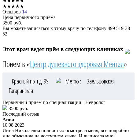
★
★
★
★
★
★
★
★
★
★
Отзывов
14
Цена первичного приема
3500
руб.
Вы можете записаться к этому врачу по телефону
499 519-38-
52
Этот врач ведёт прём в следующих клиниках
Приём в «
Центр душевного здоровья Ментал
»
Красный пр-т д. 99
Метро :
Заельцовская
Гагаринская
Первичный прием по специализации - Невролог
3500 руб.
Последний отзыв
Анна
10.08.2023
Инна Николаевна полностью осмотрела меня, все подробно
мне объяснила на доступном языке. И выписала мне