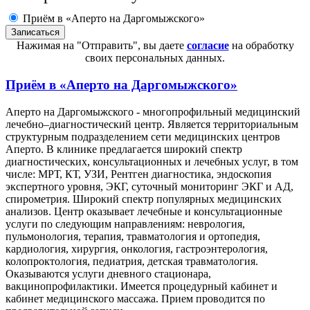
Приём в «Аперто на Даргомыжского»
Нажимая на "Отправить", вы даете
согласие
на обработку
своих персональных данных.
Приём в
«Аперто на Даргомыжского»
Аперто на Даргомыжского - многопрофильный медицинский
лечебно–диагностический центр. Является территориальным
структурным подразделением сети медицинских центров
Аперто. В клинике предлагается широкий спектр
диагностических, консультационных и лечебных услуг, в том
числе: МРТ, КТ, УЗИ, Рентген диагностика, эндоскопия
экспертного уровня, ЭКГ, суточный мониторинг ЭКГ и АД,
спирометрия. Широкий спектр популярных медицинских
анализов. Центр оказывает лечебные и консультационные
услуги по следующим направлениям: неврология,
пульмонология, терапия, травматология и ортопедия,
кардиология, хирургия, онкология, гастроэнтерология,
колопроктология, педиатрия, детская травматология.
Оказываются услуги дневного стационара,
вакцинопрофилактики. Имеется процедурный кабинет и
кабинет медицинского массажа. Прием проводится по