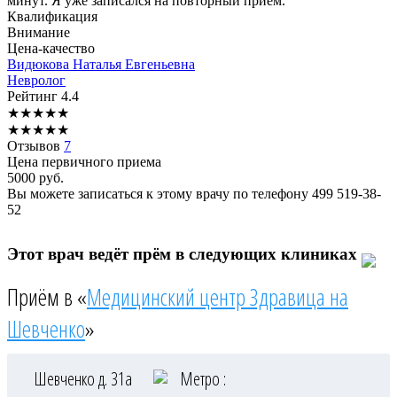
минут. Я уже записался на повторный приём.
Квалификация
Внимание
Цена-качество
Видюкова
Наталья Евгеньевна
Невролог
Рейтинг
4.4
★
★
★
★
★
★
★
★
★
★
Отзывов
7
Цена первичного приема
5000
руб.
Вы можете записаться к этому врачу по телефону
499 519-38-
52
Этот врач ведёт прём в следующих клиниках
Приём в «
Медицинский центр Здравица на
Шевченко
»
Шевченко д. 31а
Метро :