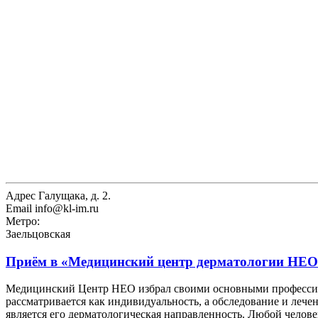
Адрес
Галущака, д. 2.
Email
info@kl-im.ru
Метро:
Заельцовская
Приём в
«Медицинский центр дерматологии НЕО
Медицинский Центр НЕО избрал своими основными профессион
рассматривается как индивидуальность, а обследование и лече
является его дерматологическая направленность. Любой челов