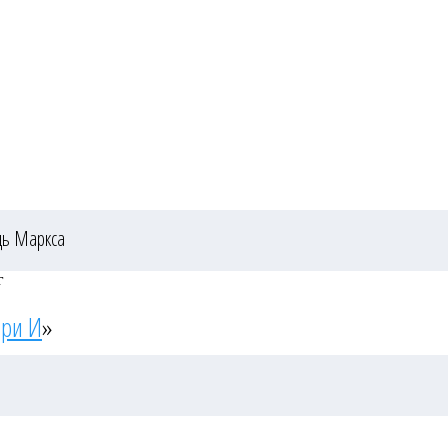
ь Маркса
г
Три И
»