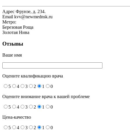
Адрес
Фрунзе, д. 234.
Email
kvv@newmednsk.ru
Метро:
Березовая Роща
Золотая Нива
Отзывы
Ваше имя
Оцените квалификацию врача
5
4
3
2
1
0
Оцените внимание врача к вашей проблеме
5
4
3
2
1
0
Цена-качество
5
4
3
2
1
0