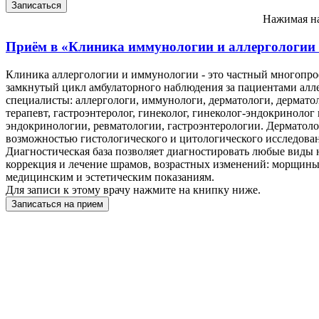
Нажимая на
Приём в
«Клиника иммунологии и аллергологии
Клиника аллергологии и иммунологии - это частный многопро
замкнутый цикл амбулаторного наблюдения за пациентами алле
специалисты: аллергологи, иммунологи, дерматологи, дерматоло
терапевт, гастроэнтеролог, гинеколог, гинеколог-эндокринолог
эндокринологии, ревматологии, гастроэнтерологии. Дерматол
возможностью гистологического и цитологического исследова
Диагностическая база позволяет диагностировать любые виды 
коррекция и лечение шрамов, возрастных изменений: морщины,
медицинским и эстетическим показаниям.
Для записи к этому врачу нажмите на книпку ниже.
Записаться на прием