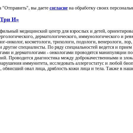
 "Отправить", вы даете
согласие
на обработку своих персональ
 Три И»
фильный медицинский центр для взрослых и детей, ориентирова
ргологического, дерматологического, иммунологического и рев
г-онколог, косметологи, трихологи, подологи, венерологи, лор,
 и другие специалисты. По ряду специальностей ведется и прием
огами и дерматологами - онкологами проводятся манипуляции п
ний. Проводится диагностика между доброкачественными и злок
нарушения иммунитета, исследовать аллергостатус и любой био
 обвисший овал лица, дряблость кожи лица и тела. Также в на