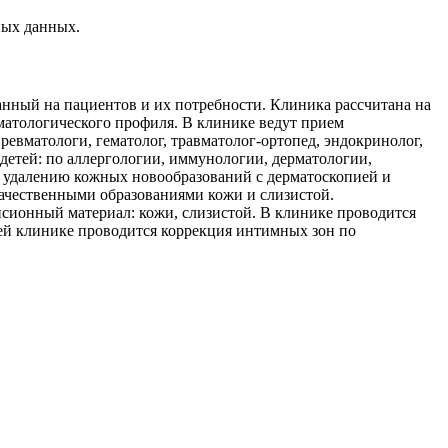
ных данных.
нный на пациентов и их потребности. Клиника рассчитана на
матологического профиля. В клинике ведут прием
 ревматологи, гематолог, травматолог-ортопед, эндокринолог,
 детей: по аллергологии, иммунологии, дерматологии,
о удалению кожных новообразований с дерматоскопией и
ачественными образованиями кожи и слизистой.
псионный материал: кожи, слизистой. В клинике проводится
шей клинике проводится коррекция интимных зон по