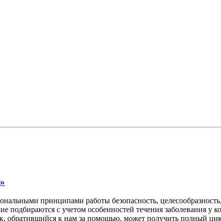
»
альными принципами работы безопасность, целесообразность,
ние подбираются с учетом особенностей течения заболевания у 
ек, обратившийся к нам за помощью, может получить полный цик