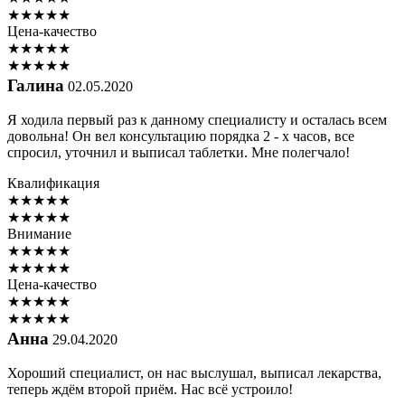
★
★
★
★
★
Цена-качество
★
★
★
★
★
★
★
★
★
★
Галина
02.05.2020
Я ходила первый раз к данному специалисту и осталась всем
довольна! Он вел консультацию порядка 2 - х часов, все
спросил, уточнил и выписал таблетки. Мне полегчало!
Квалификация
★
★
★
★
★
★
★
★
★
★
Внимание
★
★
★
★
★
★
★
★
★
★
Цена-качество
★
★
★
★
★
★
★
★
★
★
Анна
29.04.2020
Хороший специалист, он нас выслушал, выписал лекарства,
теперь ждём второй приём. Нас всё устроило!