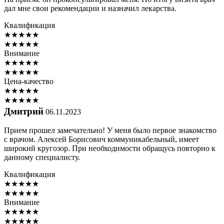
дал мне свои рекомендации и назначил лекарства.
Квалификация
★
★
★
★
★
★
★
★
★
★
Внимание
★
★
★
★
★
★
★
★
★
★
Цена-качество
★
★
★
★
★
★
★
★
★
★
Дмитрий
06.11.2023
Прием прошел замечательно! У меня было первое знакомство
с врачом. Алексей Борисович коммуникабельный, имеет
широкий кругозор. При необходимости обращусь повторно к
данному специалисту.
Квалификация
★
★
★
★
★
★
★
★
★
★
Внимание
★
★
★
★
★
★
★
★
★
★