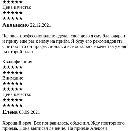
★
★
★
★
★
Цена-качество
★
★
★
★
★
★
★
★
★
★
Анонимно
22.12.2021
Человек профессионально сделал своё дело я ему благодарен
и приду ещё раз к нему на приём. Я буду его рекомендовать.
Считаю что он профессионал, а все остальные качества уходят
на второй план.
Квалификация
★
★
★
★
★
★
★
★
★
★
Внимание
★
★
★
★
★
★
★
★
★
★
Цена-качество
★
★
★
★
★
★
★
★
★
★
Елена
03.09.2021
Хороший врач. Все понравилось, объяснил. Жду повторного
приема. Пока выписал лечение. На приеме Алексей