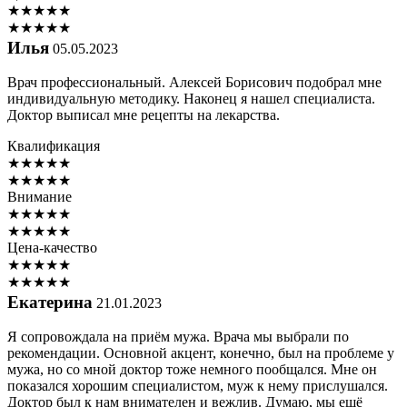
★
★
★
★
★
★
★
★
★
★
Илья
05.05.2023
Врач профессиональный. Алексей Борисович подобрал мне
индивидуальную методику. Наконец я нашел специалиста.
Доктор выписал мне рецепты на лекарства.
Квалификация
★
★
★
★
★
★
★
★
★
★
Внимание
★
★
★
★
★
★
★
★
★
★
Цена-качество
★
★
★
★
★
★
★
★
★
★
Екатерина
21.01.2023
Я сопровождала на приём мужа. Врача мы выбрали по
рекомендации. Основной акцент, конечно, был на проблеме у
мужа, но со мной доктор тоже немного пообщался. Мне он
показался хорошим специалистом, муж к нему прислушался.
Доктор был к нам внимателен и вежлив. Думаю, мы ещё