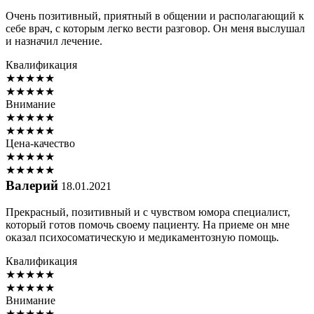
Очень позитивный, приятный в общении и располагающий к
себе врач, с которым легко вести разговор. Он меня выслушал
и назначил лечение.
Квалификация
★
★
★
★
★
★
★
★
★
★
Внимание
★
★
★
★
★
★
★
★
★
★
Цена-качество
★
★
★
★
★
★
★
★
★
★
Валерий
18.01.2021
Прекрасный, позитивный и с чувством юмора специалист,
который готов помочь своему пациенту. На приеме он мне
оказал психосоматическую и медикаментозную помощь.
Квалификация
★
★
★
★
★
★
★
★
★
★
Внимание
★
★
★
★
★