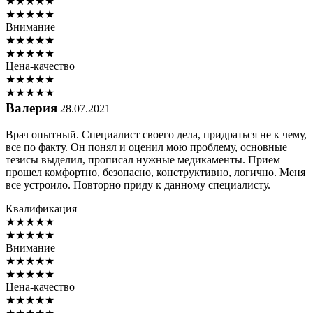
★
★
★
★
★
★
★
★
★
★
Внимание
★
★
★
★
★
★
★
★
★
★
Цена-качество
★
★
★
★
★
★
★
★
★
★
Валерия
28.07.2021
Врач опытный. Специалист своего дела, придраться не к чему,
все по факту. Он понял и оценил мою проблему, основные
тезисы выделил, прописал нужные медикаменты. Прием
прошел комфортно, безопасно, конструктивно, логично. Меня
все устроило. Повторно приду к данному специалисту.
Квалификация
★
★
★
★
★
★
★
★
★
★
Внимание
★
★
★
★
★
★
★
★
★
★
Цена-качество
★
★
★
★
★