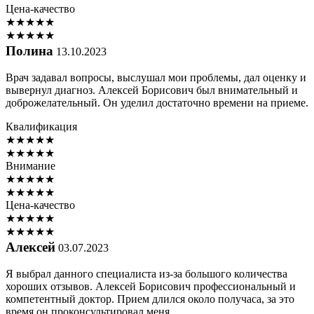
Цена-качество
★
★
★
★
★
★
★
★
★
★
Полина
13.10.2023
Врач задавал вопросы, выслушал мои проблемы, дал оценку и
вывернул диагноз. Алексей Борисович был внимательный и
доброжелательный. Он уделил достаточно времени на приеме.
Квалификация
★
★
★
★
★
★
★
★
★
★
Внимание
★
★
★
★
★
★
★
★
★
★
Цена-качество
★
★
★
★
★
★
★
★
★
★
Алексей
03.07.2023
Я выбрал данного специалиста из-за большого количества
хороших отзывов. Алексей Борисович профессиональный и
компетентный доктор. Прием длился около получаса, за это
время он проконсультировал меня.