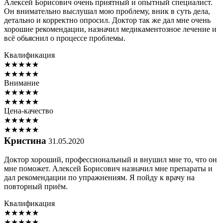
Алексей Борисович очень приятный и опытный специалист.
Он внимательно выслушал мою проблему, вник в суть дела,
детально и корректно опросил. Доктор так же дал мне очень
хорошие рекомендации, назначил медикаментозное лечение и
всё обьяснил о процессе проблемы.
Квалификация
★
★
★
★
★
★
★
★
★
★
Внимание
★
★
★
★
★
★
★
★
★
★
Цена-качество
★
★
★
★
★
★
★
★
★
★
Кристина
31.05.2020
Доктор хороший, профессиональный и внушил мне то, что он
мне поможет. Алексей Борисович назначил мне препараты и
дал рекомендации по упражнениям. Я пойду к врачу на
повторный приём.
Квалификация
★
★
★
★
★
★
★
★
★
★