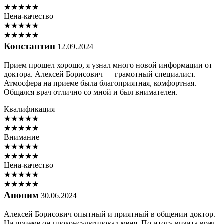
★
★
★
★
★
Цена-качество
★
★
★
★
★
★
★
★
★
★
Константин
12.09.2024
Прием прошел хорошо, я узнал много новой информации от
доктора. Алексей Борисович — грамотный специалист.
Атмосфера на приеме была благоприятная, комфортная.
Общался врач отлично со мной и был внимателен.
Квалификация
★
★
★
★
★
★
★
★
★
★
Внимание
★
★
★
★
★
★
★
★
★
★
Цена-качество
★
★
★
★
★
★
★
★
★
★
Аноним
30.06.2024
Алексей Борисович опытный и приятный в общении доктор.
На приеме он проконсультировал меня. По итогу визита врач