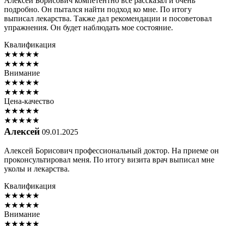
Алексей Борисович компетентно всё рассказал и очень
подробно. Он пытался найти подход ко мне. По итогу
выписал лекарства. Также дал рекомендации и посоветовал
упражнения. Он будет наблюдать мое состояние.
Квалификация
★
★
★
★
★
★
★
★
★
★
Внимание
★
★
★
★
★
★
★
★
★
★
Цена-качество
★
★
★
★
★
★
★
★
★
★
Алексей
09.01.2025
Алексей Борисович профессиональный доктор. На приеме он
проконсультировал меня. По итогу визита врач выписал мне
уколы и лекарства.
Квалификация
★
★
★
★
★
★
★
★
★
★
Внимание
★
★
★
★
★