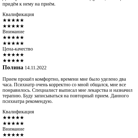
придём к нему на приём.
Квалификация
★
★
★
★
★
★
★
★
★
★
Внимание
★
★
★
★
★
★
★
★
★
★
Цена-качество
★
★
★
★
★
★
★
★
★
★
Полина
14.11.2022
Прием прошёл комфортно, времени мне было уделено два
часа. Психиатр очень корректно со мной общался, мне все
понравилось. Специалист выписал мне лекарства и назначил
терапию. Буду записываться на повторный прием. Данного
психиатра рекомендую.
Квалификация
★
★
★
★
★
★
★
★
★
★
Внимание
★
★
★
★
★