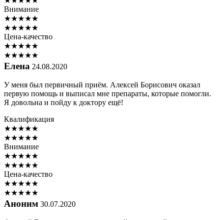
★
★
★
★
★
Внимание
★
★
★
★
★
★
★
★
★
★
Цена-качество
★
★
★
★
★
★
★
★
★
★
Елена
24.08.2020
У меня был первичный приём. Алексей Борисович оказал
первую помощь и выписал мне препараты, которые помогли.
Я довольна и пойду к доктору ещё!
Квалификация
★
★
★
★
★
★
★
★
★
★
Внимание
★
★
★
★
★
★
★
★
★
★
Цена-качество
★
★
★
★
★
★
★
★
★
★
Аноним
30.07.2020