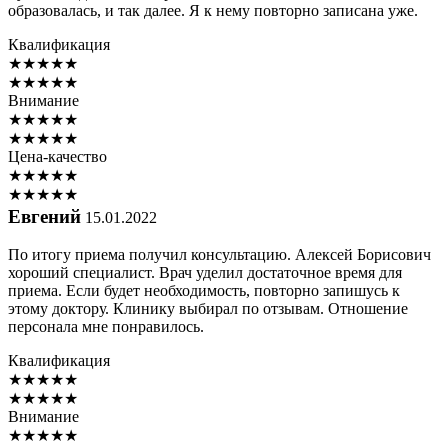
образовалась, и так далее. Я к нему повторно записана уже.
Квалификация
★
★
★
★
★
★
★
★
★
★
Внимание
★
★
★
★
★
★
★
★
★
★
Цена-качество
★
★
★
★
★
★
★
★
★
★
Евгений
15.01.2022
По итогу приема получил консультацию. Алексей Борисович
хороший специалист. Врач уделил достаточное время для
приема. Если будет необходимость, повторно запишусь к
этому доктору. Клинику выбирал по отзывам. Отношение
персонала мне понравилось.
Квалификация
★
★
★
★
★
★
★
★
★
★
Внимание
★
★
★
★
★