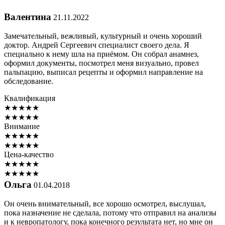
Валентина
21.11.2022
Замечательный, вежливый, культурный и очень хороший
доктор. Андрей Сергеевич специалист своего дела. Я
специально к нему шла на приёмом. Он собрал анамнез,
оформил документы, посмотрел меня визуально, провел
пальпацию, выписал рецепты и оформил направление на
обследование.
Квалификация
★
★
★
★
★
★
★
★
★
★
Внимание
★
★
★
★
★
★
★
★
★
★
Цена-качество
★
★
★
★
★
★
★
★
★
★
Ольга
01.04.2018
Он очень внимательный, все хорошо осмотрел, выслушал,
пока назначение не сделала, потому что отправил на анализы
и к невропатологу, пока конечного результата нет, но мне он