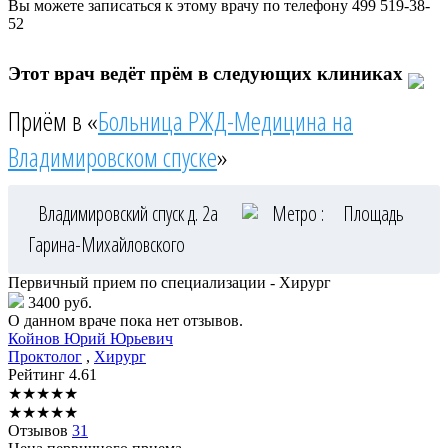
Вы можете записаться к этому врачу по телефону
499 519-38-
52
Этот врач ведёт прём в следующих клиниках
Приём в «
Больница РЖД-Медицина на
Владимировском спуске
»
Владимировский спуск д. 2а
Метро :
Площадь
Гарина-Михайловского
Первичный прием по специализации - Хирург
3400 руб.
О данном враче пока нет отзывов.
Койнов
Юрий Юрьевич
Проктолог
,
Хирург
Рейтинг
4.61
★
★
★
★
★
★
★
★
★
★
Отзывов
31