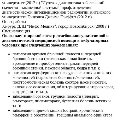
университет (2012 г.) "Лучевая диагностика заболеваний
скелетно – мышечной системы", проф. отделения
диагностической интервенционной радиологии Китайского
университета Гонконга Джеймс Гриффит (2012 г.)
Опыт работы
Хирург, ДЛЦ "Инфо-Медика", город Новосибирск (2008 г.)
Специализация
Оказывает широкий спектр лечебно-консультативной и
диагностической медицинской помощи в амбулаторных
условиях при следующих заболеваниях:
патология органов брюшной полости и передней
брюшной стенки (желчно-каменная болезнь,
врожденные и приобретенные грыжи передней
брюшной стенки, паховой области, бедра и т.п.);
патология периферических сосудов верхних и нижних
конечностей (варикозная болезнь н/конечностей,
посттромботическая болезнь сосудов н/конечностей,
включая ее осложнения, облитерирующий атеросклероз,
эндартериит и т.п.);
заболевания органов грудной полости (плеврит,
гемоторакс, пневмоторакс, буллезная болезнь легких и
т.п.);
заболевания прямой кишки (острый, хронический
геморрой в обострении, трещины анального сфинктера